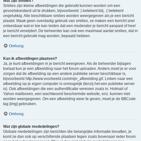
Wat zijn Smilies?
Smilies zijn kleine afbeeldingen die gebruikt kunnen worden om een
gevoelstoestand uit te drukken, bijvoorbeeld :) betekent blij, :( betekent
ongelukkig. Alle beschikbare smilies worden weergegeven als je een bericht
plaatst. Maak geen overdadig gebruik van smilies, ze maken een bericht snel
onleesbaar wat er toe kan leiden dat een moderator je bericht aanpast of heel
je bericht verwijdert. De beheerder kan ook een maximaal aantal smilies, dat in
een bericht gebruikt mag worden, bepaald hebben.
Omhoog
Kan ik afbeeldingen plaatsen?
Ja, je kunt afbeeldingen in je bericht weergeven. Als de beheerder bijlagen
toelaat kun je een afbeelding naar het forum uploaden. Anders moet je er voor
zorgen dat de afbeelding op een andere publieke server beschikbaar is,
bijvoorbeeld http://www.voorbeeld.com/mijn_afbeelding.gif. Linken naar een
afbeelding op je eigen computer is onmogelijk (tenzij het een publieke server
is). Ook afbeeldingen die een authentificatie vereisen zoals in: Hotmail of
Yahoo mailboxen, een wachtwoord beschermde website, enz. kunnen niet
worden weergegeven. Om een afbeelding weer te geven, moet je de BBCode
tag [img] gebruiken.
Omhoog
Wat zijn globale mededelingen?
Globale mededelingen zijn berichten die belangrijke informatie bevatten, je
komt ze dan ook op verschillende plaatsen tegen zoals bovenaan ieder forum