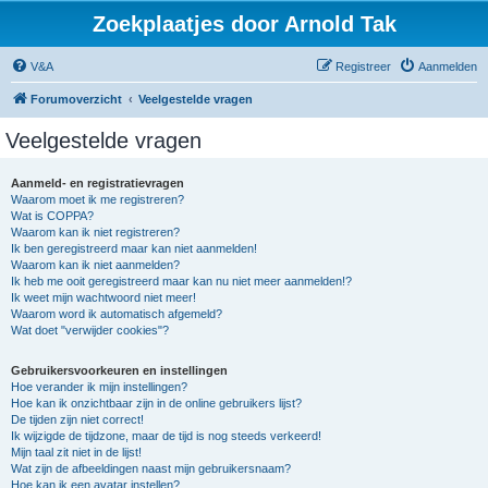
Zoekplaatjes door Arnold Tak
V&A
Registreer
Aanmelden
Forumoverzicht
Veelgestelde vragen
Veelgestelde vragen
Aanmeld- en registratievragen
Waarom moet ik me registreren?
Wat is COPPA?
Waarom kan ik niet registreren?
Ik ben geregistreerd maar kan niet aanmelden!
Waarom kan ik niet aanmelden?
Ik heb me ooit geregistreerd maar kan nu niet meer aanmelden!?
Ik weet mijn wachtwoord niet meer!
Waarom word ik automatisch afgemeld?
Wat doet "verwijder cookies"?
Gebruikersvoorkeuren en instellingen
Hoe verander ik mijn instellingen?
Hoe kan ik onzichtbaar zijn in de online gebruikers lijst?
De tijden zijn niet correct!
Ik wijzigde de tijdzone, maar de tijd is nog steeds verkeerd!
Mijn taal zit niet in de lijst!
Wat zijn de afbeeldingen naast mijn gebruikersnaam?
Hoe kan ik een avatar instellen?