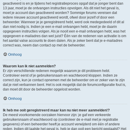
geactiveerd is en je tijdens het registratieproces opgaf dat je jonger bent dan
13 jaar, moet je de ontvangen instructies opvolgen. Als dit niet het geval is,
moet je account dan geactiveerd worden? Sommige forums vereisen dat
iedere nieuwe account geactiveerd wordt, ofwel door jezelf of door een
beheerder. Wanneer je je geregistreerd hebt, werd ook medegedeeld of dit al
dan niet nodig is. Indien je een e-mail ontvangen hebt, moet je de daarin
opgegeven instructies volgen. Als je nooit een e-mail ontvangen hebt, was het
opgegeven e-mailadres dan wel juist? Één van de redenen van activatie is om
het aantal valse accounts te doen dalen. Als je zeker bent dat je e-mailadres
correct was, neem dan contact op met de beheerder.
Omhoog
Waarom kan ik niet aanmelden?
Er zijn verschillende redenen mogelijk waarom je dit probleem hebt.
Controleer eerst of je gebruikersnaam en wachtwoord kloppen. Indien ze
correct zijn, kun je contact opnemen met de beheerder om er zeker van te zijn
dat je niet verbannen bent. Het is ook mogelijk dat de forumconfiguratie fout is,
dan moet dit door de beheerder opgelost worden.
Omhoog
Ik heb me ooit geregistreerd maar kan nu niet meer aanmelden!?
De meest voorkomende oorzaken hiervoor zijn: je gaf een verkeerde
gebruikersnaam of wachtwoord op (controleer de e-mail met je registratie
gegevens) of een beheerder heeft je account verwijderd om één of andere
reden. Indien dit laatste het geval is, heb je dan ooit een bericht geplaatst? Het