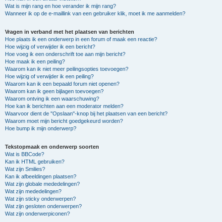
Wat is mijn rang en hoe verander ik mijn rang?
Wanneer ik op de e-maillink van een gebruiker klik, moet ik me aanmelden?
Vragen in verband met het plaatsen van berichten
Hoe plaats ik een onderwerp in een forum of maak een reactie?
Hoe wijzig of verwijder ik een bericht?
Hoe voeg ik een onderschrift toe aan mijn bericht?
Hoe maak ik een peiling?
Waarom kan ik niet meer peilingsopties toevoegen?
Hoe wijzig of verwijder ik een peiling?
Waarom kan ik een bepaald forum niet openen?
Waarom kan ik geen bijlagen toevoegen?
Waarom ontving ik een waarschuwing?
Hoe kan ik berichten aan een moderator melden?
Waarvoor dient de "Opslaan"-knop bij het plaatsen van een bericht?
Waarom moet mijn bericht goedgekeurd worden?
Hoe bump ik mijn onderwerp?
Tekstopmaak en onderwerp soorten
Wat is BBCode?
Kan ik HTML gebruiken?
Wat zijn Smilies?
Kan ik afbeeldingen plaatsen?
Wat zijn globale mededelingen?
Wat zijn mededelingen?
Wat zijn sticky onderwerpen?
Wat zijn gesloten onderwerpen?
Wat zijn onderwerpiconen?