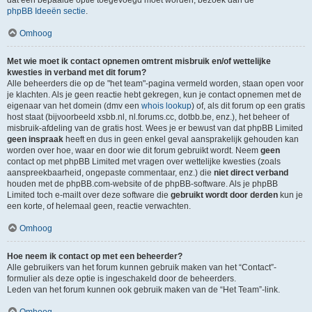
dat een bepaalde optie toegevoegd moet worden, bezoek dan de
phpBB Ideeën sectie
.
Omhoog
Met wie moet ik contact opnemen omtrent misbruik en/of wettelijke
kwesties in verband met dit forum?
Alle beheerders die op de "het team"-pagina vermeld worden, staan open voor
je klachten. Als je geen reactie hebt gekregen, kun je contact opnemen met de
eigenaar van het domein (dmv een
whois lookup
) of, als dit forum op een gratis
host staat (bijvoorbeeld xsbb.nl, nl.forums.cc, dotbb.be, enz.), het beheer of
misbruik-afdeling van de gratis host. Wees je er bewust van dat phpBB Limited
geen inspraak
heeft en dus in geen enkel geval aansprakelijk gehouden kan
worden over hoe, waar en door wie dit forum gebruikt wordt. Neem
geen
contact op met phpBB Limited met vragen over wettelijke kwesties (zoals
aanspreekbaarheid, ongepaste commentaar, enz.) die
niet direct verband
houden met de phpBB.com-website of de phpBB-software. Als je phpBB
Limited toch e-mailt over deze software die
gebruikt wordt door derden
kun je
een korte, of helemaal geen, reactie verwachten.
Omhoog
Hoe neem ik contact op met een beheerder?
Alle gebruikers van het forum kunnen gebruik maken van het “Contact”-
formulier als deze optie is ingeschakeld door de beheerders.
Leden van het forum kunnen ook gebruik maken van de “Het Team”-link.