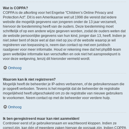
Wat is COPPA?
COPPA is de afkorting voor het Engelse "Children’s Online Privacy and
Protection Act". Dit is een Amerikaanse wet uit 1998 die vereist dat iedere
website die mogelijk gegevens van jongeren onder de 13 jaar verzamelt,
hiervoor de toestemming heeft van de ouders. Deze toestemming moet
schriftelijk of op een andere wijze gegeven worden, zodat de ouders weten dat
de website persoonlijke gegevens van hun kind, jonger dan 13, heeft. Indien je
niet zeker bent of deze wet al dan niet op jou of de website waarop je wil
registreren van toepassing is, neem dan contact op met een juridisch
raadgever voor meer informatie. Houd er rekening mee dat het phpBB-team
geen wettelijke informatie kan verschaffen en ook niet het aanspreekpunt is
voor deze wetgeving, tenzij dit hieronder vermeld wordt.
Omhoog
Waarom kan ik niet registreren?
Mogelijk heeft de beheerder je IP-adres verbannen, of de gebruikersnaam die
je opgeeft verboden. Tevens is het mogelijk dat de beheerder de registratie
mogelijkheid heeft uitgeschakeld om zo de registratie van nieuwe gebruikers
te voorkomen. Neem contact op met de beheerder voor verdere hulp.
Omhoog
Ik ben geregistreerd maar kan niet aanmelden!
Controleer eerst of je gebruikersnaam en wachtwoord kloppen. Indien ze
correct zijn, kan één of meerdere zaken hiervan de oorzaak zijn. Indien COPPA