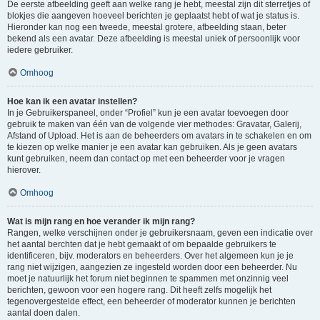
De eerste afbeelding geeft aan welke rang je hebt, meestal zijn dit sterretjes of
blokjes die aangeven hoeveel berichten je geplaatst hebt of wat je status is.
Hieronder kan nog een tweede, meestal grotere, afbeelding staan, beter
bekend als een avatar. Deze afbeelding is meestal uniek of persoonlijk voor
iedere gebruiker.
Omhoog
Hoe kan ik een avatar instellen?
In je Gebruikerspaneel, onder “Profiel” kun je een avatar toevoegen door
gebruik te maken van één van de volgende vier methodes: Gravatar, Galerij,
Afstand of Upload. Het is aan de beheerders om avatars in te schakelen en om
te kiezen op welke manier je een avatar kan gebruiken. Als je geen avatars
kunt gebruiken, neem dan contact op met een beheerder voor je vragen
hierover.
Omhoog
Wat is mijn rang en hoe verander ik mijn rang?
Rangen, welke verschijnen onder je gebruikersnaam, geven een indicatie over
het aantal berchten dat je hebt gemaakt of om bepaalde gebruikers te
identificeren, bijv. moderators en beheerders. Over het algemeen kun je je
rang niet wijzigen, aangezien ze ingesteld worden door een beheerder. Nu
moet je natuurlijk het forum niet beginnen te spammen met onzinnig veel
berichten, gewoon voor een hogere rang. Dit heeft zelfs mogelijk het
tegenovergestelde effect, een beheerder of moderator kunnen je berichten
aantal doen dalen.