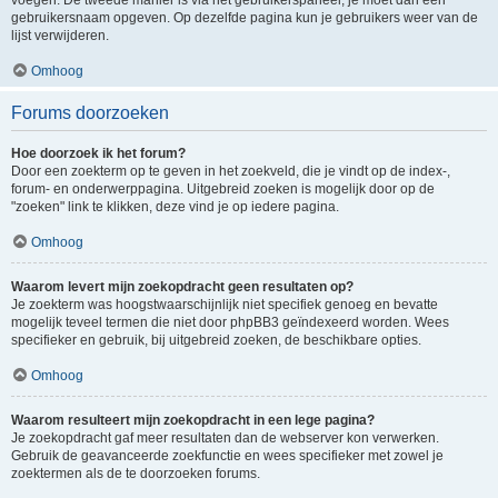
voegen. De tweede manier is via het gebruikerspaneel, je moet dan een
gebruikersnaam opgeven. Op dezelfde pagina kun je gebruikers weer van de
lijst verwijderen.
Omhoog
Forums doorzoeken
Hoe doorzoek ik het forum?
Door een zoekterm op te geven in het zoekveld, die je vindt op de index-,
forum- en onderwerppagina. Uitgebreid zoeken is mogelijk door op de
"zoeken" link te klikken, deze vind je op iedere pagina.
Omhoog
Waarom levert mijn zoekopdracht geen resultaten op?
Je zoekterm was hoogstwaarschijnlijk niet specifiek genoeg en bevatte
mogelijk teveel termen die niet door phpBB3 geïndexeerd worden. Wees
specifieker en gebruik, bij uitgebreid zoeken, de beschikbare opties.
Omhoog
Waarom resulteert mijn zoekopdracht in een lege pagina?
Je zoekopdracht gaf meer resultaten dan de webserver kon verwerken.
Gebruik de geavanceerde zoekfunctie en wees specifieker met zowel je
zoektermen als de te doorzoeken forums.