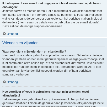
Ik heb spam of een e-mail met ongepaste inhoud van iemand op dit forum
ontvangen!
Jammer dat we dit moeten horen. Het e-mailformulier van dit forum werkt met
een aantal technieken om zenders van zulke berichten te traceren. Het beste
wat je kan doen is de beheerder een kopie van het bericht e-mailen, inclusief
de headers (hierin staan de details van de gebruiker die de e-mail stuurde).
Deze zal dan de nodige stappen ondernemen.
Omhoog
Vrienden en vijanden
Waarvoor dient mijn vrienden- en vijandenlijst?
Hiermee kun je andere gebruikers op het forum sorteren. Gebruikers die in je
vriendenlijst staan worden in het gebruikerspaneel weergegeven zodat je snel
kunt controleren of ze online zijn, of een privébericht kunt sturen. Tevens is het
mogelijk dat hun berichten, in je huidige stijl, gemarkeerd worden. Als je een
gebruiker aan je vijandenlijst toevoegt, worden zijn of haar berichten
standaard verborgen.
Omhoog
Hoe verwijder of voeg ik gebruikers toe aan mijn vrienden- en/of
vijandenlijst?
Het toevoegen van gebruikers kan op 2 manieren. In het profiel van iedere
gebruiker staat een link om de gebruiker aan je vrienden- of vijandenlijst toe te