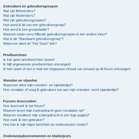
Gebruikers en gebruikersgroepen
Wat zijn Beheerders?
Wat zijn Moderators?
Wat zijn gebruikersgroepen?
Hoe word ik lid van een gebruikersgroep?
Hoe word ik een groepsleider?
Waarom staan verschillende gebruikersgroepen in een andere kleur?
Wat is de "Standaard gebruikersgroep"?
Waarvoor dient de "Het Team"-link?
Privéberichten
Ik kan geen privéberichten sturen!
Ik blijf ongewenste privéberichten ontvangen!
Ik heb spam of een e-mail met ongepaste inhoud van iemand op dit forum ontvangen!
Vrienden en vijanden
Waarvoor dient mijn vrienden- en vijandenlijst?
Hoe verwijder of voeg ik gebruikers toe aan mijn vrienden- en/of vijandenlijst?
Forums doorzoeken
Hoe doorzoek ik het forum?
Waarom levert mijn zoekopdracht geen resultaten op?
Waarom resulteert mijn zoekopdracht in een lege pagina?
Hoe zoek ik een gebruiker?
Hoe kan ik mijn eigen berichten en onderwerpen vinden?
Onderwerpabonnementen en bladwijzers