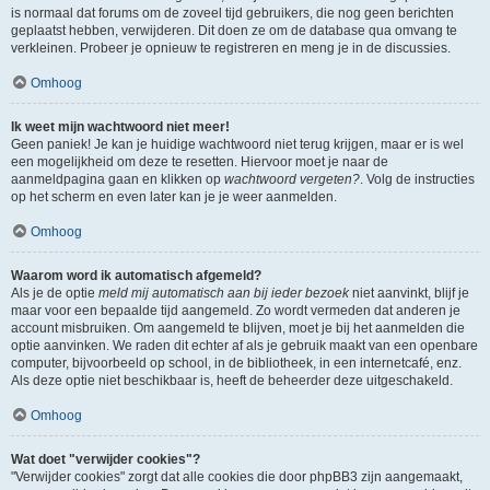
is normaal dat forums om de zoveel tijd gebruikers, die nog geen berichten
geplaatst hebben, verwijderen. Dit doen ze om de database qua omvang te
verkleinen. Probeer je opnieuw te registreren en meng je in de discussies.
Omhoog
Ik weet mijn wachtwoord niet meer!
Geen paniek! Je kan je huidige wachtwoord niet terug krijgen, maar er is wel
een mogelijkheid om deze te resetten. Hiervoor moet je naar de
aanmeldpagina gaan en klikken op
wachtwoord vergeten?
. Volg de instructies
op het scherm en even later kan je je weer aanmelden.
Omhoog
Waarom word ik automatisch afgemeld?
Als je de optie
meld mij automatisch aan bij ieder bezoek
niet aanvinkt, blijf je
maar voor een bepaalde tijd aangemeld. Zo wordt vermeden dat anderen je
account misbruiken. Om aangemeld te blijven, moet je bij het aanmelden die
optie aanvinken. We raden dit echter af als je gebruik maakt van een openbare
computer, bijvoorbeeld op school, in de bibliotheek, in een internetcafé, enz.
Als deze optie niet beschikbaar is, heeft de beheerder deze uitgeschakeld.
Omhoog
Wat doet "verwijder cookies"?
"Verwijder cookies" zorgt dat alle cookies die door phpBB3 zijn aangemaakt,