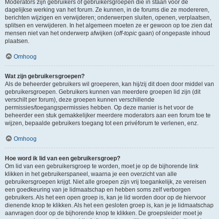
Moderators zijn gebruikers of gebruikersgroepen die in staan voor de
dagelijkse werking van het forum. Ze kunnen, in de forums die ze modereren,
berichten wijzigen en verwijderen; onderwerpen sluiten, openen, verplaatsen,
splitsen en verwijderen. In het algemeen moeten ze er gewoon op toe zien dat
mensen niet van het onderwerp afwijken (
off-topic
gaan) of ongepaste inhoud
plaatsen.
Omhoog
Wat zijn gebruikersgroepen?
Als de beheerder gebruikers wil groeperen, kan hij/zij dit doen door middel van
gebruikersgroepen. Gebruikers kunnen van meerdere groepen lid zijn (dit
verschilt per forum), deze groepen kunnen verschillende
permissies/toegangspermissies hebben. Op deze manier is het voor de
beheerder een stuk gemakkelijker meerdere moderators aan een forum toe te
wijzen, bepaalde gebruikers toegang tot een privéforum te verlenen, enz.
Omhoog
Hoe word ik lid van een gebruikersgroep?
Om lid van een gebruikersgroep te worden, moet je op de bijhorende link
klikken in het gebruikerspaneel, waarna je een overzicht van alle
gebruikersgroepen krijgt. Niet alle groepen zijn vrij toegankelijk, ze vereisen
een goedkeuring van je lidmaatschap en hebben soms zelf verborgen
gebruikers. Als het een open groep is, kan je lid worden door op de hiervoor
dienende knop te klikken. Als het een gesloten groep is, kan je je lidmaatschap
aanvragen door op de bijhorende knop te klikken. De groepsleider moet je