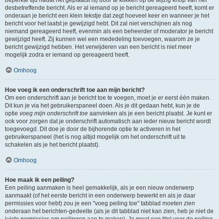
beperkte tijd nadat het geplaatst is) door te klikken op de
wijzig
knop van het
desbetreffende bericht. Als er al iemand op je bericht gereageerd heeft, komt er
onderaan je bericht een klein tekstje dat zegt hoeveel keer en wanneer je het
bericht voor het laatst je gewijzigd hebt. Dit zal niet verschijnen als nog
niemand gereageerd heeft, evenmin als een beheerder of moderator je bericht
gewijzigd heeft. Zij kunnen wel een mededeling toevoegen, waarom ze je
bericht gewijzigd hebben. Het verwijderen van een bericht is niet meer
mogelijk zodra er iemand op gereageerd heeft.
Omhoog
Hoe voeg ik een onderschrift toe aan mijn bericht?
Om een onderschrift aan je bericht toe te voegen, moet je er eerst één maken.
Dit kun je via het gebruikerspaneel doen. Als je dit gedaan hebt, kun je de
optie
voeg mijn onderschrift toe
aanvinken als je een bericht plaatst. Je kunt er
ook voor zorgen dat je onderschrift automatisch aan ieder nieuw bericht wordt
toegevoegd. Dit doe je door de bijhorende optie te activeren in het
gebruikerspaneel (het is nog altijd mogelijk om het onderschrift uit te
schakelen als je het bericht plaatst).
Omhoog
Hoe maak ik een peiling?
Een peiling aanmaken is heel gemakkelijk, als je een nieuw onderwerp
aanmaakt (of het eerste bericht in een onderwerp bewerkt en als je daar
permissies voor hebt) zou je een "voeg peiling toe" tabblad moeten zien
onderaan het berichten-gedeelte (als je dit tabblad niet kan zien, heb je niet de