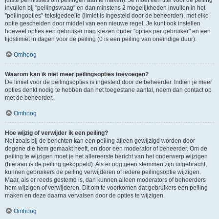
juiste permissies om peilingen aan te maken). Je moet een titel voor de peiling
invullen bij "peilingsvraag" en dan minstens 2 mogelijkheden invullen in het
"peilingopties"-tekstgedeelte (limiet is ingesteld door de beheerder), met elke
optie gescheiden door middel van een nieuwe regel. Je kunt ook instellen
hoeveel opties een gebruiker mag kiezen onder "opties per gebruiker" en een
tijdslimiet in dagen voor de peiling (0 is een peiling van oneindige duur).
Omhoog
Waarom kan ik niet meer peilingsopties toevoegen?
De limiet voor de peilingsopties is ingesteld door de beheerder. Indien je meer
opties denkt nodig te hebben dan het toegestane aantal, neem dan contact op
met de beheerder.
Omhoog
Hoe wijzig of verwijder ik een peiling?
Net zoals bij de berichten kan een peiling alleen gewijzigd worden door
degene die hem gemaakt heeft, en door een moderator of beheerder. Om de
peiling te wijzigen moet je het allereerste bericht van het onderwerp wijzigen
(hieraan is de peiling gekoppeld). Als er nog geen stemmen zijn uitgebracht,
kunnen gebruikers de peiling verwijderen of iedere peilingsoptie wijzigen.
Maar, als er reeds gestemd is, dan kunnen alleen moderators of beheerders
hem wijzigen of verwijderen. Dit om te voorkomen dat gebruikers een peiling
maken en deze daarna vervalsen door de opties te wijzigen.
Omhoog