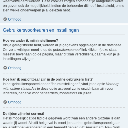
weer verwijderd worden. Deze cookies zorgen ervoor dat je aangemeld wordt
en geven ook de mogelijkheid, indien de beheerder dit heeft inschakeld, om te
zien welke onderwerpen je al gelezen hebt.
Omhoog
Gebruikersvoorkeuren en instellingen
Hoe verander ik mijn instellingen?
Als je geregistreerd bent, worden al je gegevens opgeslagen in de database.
Om ze te wijzigen moet je op de
gebruikerspaneel
link klikken (deze staat
meestal bovenaan op de pagina, maar dit kan verschillen), daarna kun je je
instellingen wijzigen.
Omhoog
Hoe kan ik onzichtbaar zijn in de online gebruikers lijst?
In het gebruikerspaneel onder "foruminstellingen", vind je de optie
Verberg
mijn online status
. Als je deze optie activeert zul je onzichtbaar zijn voor
iedereen, behalve voor beheerders, moderators en jezelf.
Omhoog
De tijden zijn niet correct!
Het is mogelijk dat de tijd die gegeven wordt van een andere tijdzone is dan
waarin jij woont. Als dit het geval is, moet je naar het gebruikerspaneel gaan
en je tijdzone veranderen in een bepaald gebied (vb: Amsterdam, New York,