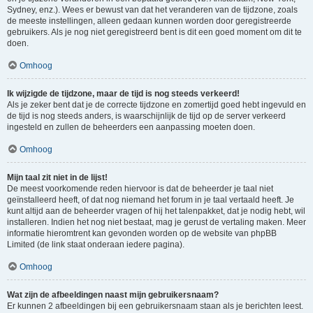
Sydney, enz.). Wees er bewust van dat het veranderen van de tijdzone, zoals
de meeste instellingen, alleen gedaan kunnen worden door geregistreerde
gebruikers. Als je nog niet geregistreerd bent is dit een goed moment om dit te
doen.
Omhoog
Ik wijzigde de tijdzone, maar de tijd is nog steeds verkeerd!
Als je zeker bent dat je de correcte tijdzone en zomertijd goed hebt ingevuld en
de tijd is nog steeds anders, is waarschijnlijk de tijd op de server verkeerd
ingesteld en zullen de beheerders een aanpassing moeten doen.
Omhoog
Mijn taal zit niet in de lijst!
De meest voorkomende reden hiervoor is dat de beheerder je taal niet
geïnstalleerd heeft, of dat nog niemand het forum in je taal vertaald heeft. Je
kunt altijd aan de beheerder vragen of hij het talenpakket, dat je nodig hebt, wil
installeren. Indien het nog niet bestaat, mag je gerust de vertaling maken. Meer
informatie hieromtrent kan gevonden worden op de website van phpBB
Limited (de link staat onderaan iedere pagina).
Omhoog
Wat zijn de afbeeldingen naast mijn gebruikersnaam?
Er kunnen 2 afbeeldingen bij een gebruikersnaam staan als je berichten leest.