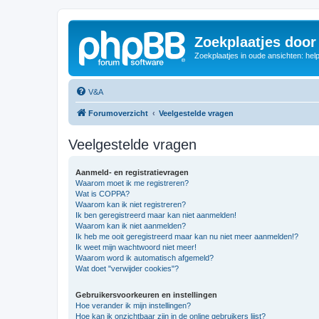
Zoekplaatjes door
Zoekplaatjes in oude ansichten: hel
V&A
Forumoverzicht
Veelgestelde vragen
Veelgestelde vragen
Aanmeld- en registratievragen
Waarom moet ik me registreren?
Wat is COPPA?
Waarom kan ik niet registreren?
Ik ben geregistreerd maar kan niet aanmelden!
Waarom kan ik niet aanmelden?
Ik heb me ooit geregistreerd maar kan nu niet meer aanmelden!?
Ik weet mijn wachtwoord niet meer!
Waarom word ik automatisch afgemeld?
Wat doet "verwijder cookies"?
Gebruikersvoorkeuren en instellingen
Hoe verander ik mijn instellingen?
Hoe kan ik onzichtbaar zijn in de online gebruikers lijst?