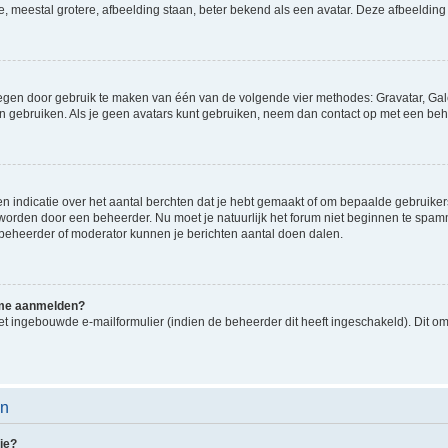
e, meestal grotere, afbeelding staan, beter bekend als een avatar. Deze afbeelding 
oegen door gebruik te maken van één van de volgende vier methodes: Gravatar, Gale
n gebruiken. Als je geen avatars kunt gebruiken, neem dan contact op met een beh
indicatie over het aantal berchten dat je hebt gemaakt of om bepaalde gebruikers 
d worden door een beheerder. Nu moet je natuurlijk het forum niet beginnen te sp
en beheerder of moderator kunnen je berichten aantal doen dalen.
k me aanmelden?
t ingebouwde e-mailformulier (indien de beheerder dit heeft ingeschakeld). Dit o
en
ie?