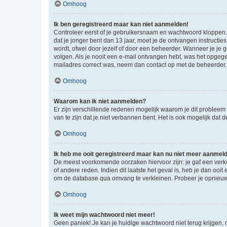
Omhoog
Ik ben geregistreerd maar kan niet aanmelden!
Controleer eerst of je gebruikersnaam en wachtwoord kloppen. I
dat je jonger bent dan 13 jaar, moet je de ontvangen instructi
wordt, ofwel door jezelf of door een beheerder. Wanneer je je 
volgen. Als je nooit een e-mail ontvangen hebt, was het opgege
mailadres correct was, neem dan contact op met de beheerder.
Omhoog
Waarom kan ik niet aanmelden?
Er zijn verschillende redenen mogelijk waarom je dit probleem
van te zijn dat je niet verbannen bent. Het is ook mogelijk dat
Omhoog
Ik heb me ooit geregistreerd maar kan nu niet meer aanmel
De meest voorkomende oorzaken hiervoor zijn: je gaf een verk
of andere reden. Indien dit laatste het geval is, heb je dan oo
om de database qua omvang te verkleinen. Probeer je opnieuw t
Omhoog
Ik weet mijn wachtwoord niet meer!
Geen paniek! Je kan je huidige wachtwoord niet terug krijgen,