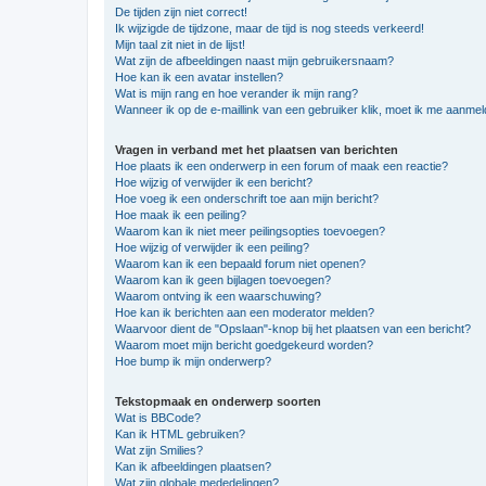
De tijden zijn niet correct!
Ik wijzigde de tijdzone, maar de tijd is nog steeds verkeerd!
Mijn taal zit niet in de lijst!
Wat zijn de afbeeldingen naast mijn gebruikersnaam?
Hoe kan ik een avatar instellen?
Wat is mijn rang en hoe verander ik mijn rang?
Wanneer ik op de e-maillink van een gebruiker klik, moet ik me aanme
Vragen in verband met het plaatsen van berichten
Hoe plaats ik een onderwerp in een forum of maak een reactie?
Hoe wijzig of verwijder ik een bericht?
Hoe voeg ik een onderschrift toe aan mijn bericht?
Hoe maak ik een peiling?
Waarom kan ik niet meer peilingsopties toevoegen?
Hoe wijzig of verwijder ik een peiling?
Waarom kan ik een bepaald forum niet openen?
Waarom kan ik geen bijlagen toevoegen?
Waarom ontving ik een waarschuwing?
Hoe kan ik berichten aan een moderator melden?
Waarvoor dient de "Opslaan"-knop bij het plaatsen van een bericht?
Waarom moet mijn bericht goedgekeurd worden?
Hoe bump ik mijn onderwerp?
Tekstopmaak en onderwerp soorten
Wat is BBCode?
Kan ik HTML gebruiken?
Wat zijn Smilies?
Kan ik afbeeldingen plaatsen?
Wat zijn globale mededelingen?