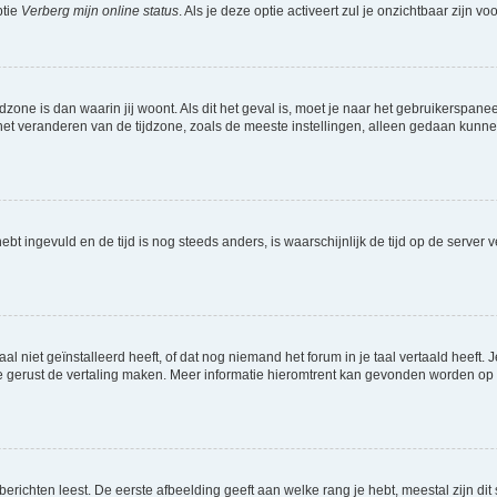
ptie
Verberg mijn online status
. Als je deze optie activeert zul je onzichtbaar zijn 
jdzone is dan waarin jij woont. Als dit het geval is, moet je naar het gebruikerspan
t veranderen van de tijdzone, zoals de meeste instellingen, alleen gedaan kunnen
 hebt ingevuld en de tijd is nog steeds anders, is waarschijnlijk de tijd op de serv
niet geïnstalleerd heeft, of dat nog niemand het forum in je taal vertaald heeft. Je
ag je gerust de vertaling maken. Meer informatie hieromtrent kan gevonden worden o
richten leest. De eerste afbeelding geeft aan welke rang je hebt, meestal zijn dit 