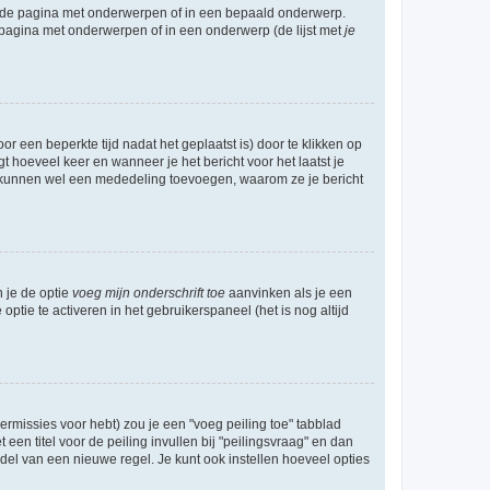
l de pagina met onderwerpen of in een bepaald onderwerp.
 pagina met onderwerpen of in een onderwerp (de lijst met
je
r een beperkte tijd nadat het geplaatst is) door te klikken op
gt hoeveel keer en wanneer je het bericht voor het laatst je
Zij kunnen wel een mededeling toevoegen, waarom ze je bericht
n je de optie
voeg mijn onderschrift toe
aanvinken als je een
optie te activeren in het gebruikerspaneel (het is nog altijd
rmissies voor hebt) zou je een "voeg peiling toe" tabblad
een titel voor de peiling invullen bij "peilingsvraag" en dan
ddel van een nieuwe regel. Je kunt ook instellen hoeveel opties