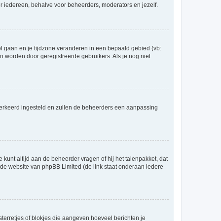
voor iedereen, behalve voor beheerders, moderators en jezelf.
eel gaan en je tijdzone veranderen in een bepaald gebied (vb:
 worden door geregistreerde gebruikers. Als je nog niet
er verkeerd ingesteld en zullen de beheerders een aanpassing
 kunt altijd aan de beheerder vragen of hij het talenpakket, dat
p de website van phpBB Limited (de link staat onderaan iedere
sterretjes of blokjes die aangeven hoeveel berichten je