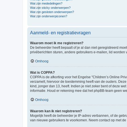
Wat zijn mededelingen?
Wat zijn sticky onderwerpen?
Wat zijn gesloten onderwerpen?
Wat zijn onderwerpiconen?
Aanmeld- en registratievragen
Waarom moet ik me registreren?
De beheerder heeft bepaalt of je al dan niet geregistreerd moet
privéberichten sturen, andere gebruikers e-mailen, lid worden
Omhoog
Wat is COPPA?
COPPA is de afkorting voor het Engelse "Children’s Online Priv
verzamelt, hiervoor de toestemming heeft van de ouders. Deze
kind, jonger dan 13, heeft. Indien je niet zeker bent of deze w
informatie. Houd er rekening mee dat het phpBB-team geen wette
Omhoog
Waarom kan ik niet registreren?
Mogelijk heeft de beheerder je IP-adres verbannen, of de gebru
van nieuwe gebruikers te voorkomen. Neem contact op met de 