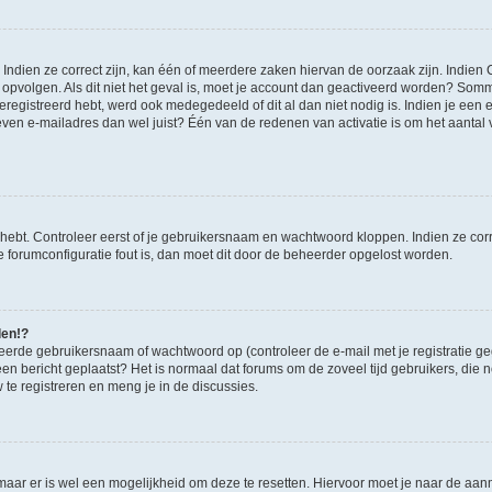
ndien ze correct zijn, kan één of meerdere zaken hiervan de oorzaak zijn. Indien C
es opvolgen. Als dit niet het geval is, moet je account dan geactiveerd worden? S
geregistreerd hebt, werd ook medegedeeld of dit al dan niet nodig is. Indien je een
ven e-mailadres dan wel juist? Één van de redenen van activatie is om het aantal va
 hebt. Controleer eerst of je gebruikersnaam en wachtwoord kloppen. Indien ze cor
 de forumconfiguratie fout is, dan moet dit door de beheerder opgelost worden.
den!?
eerde gebruikersnaam of wachtwoord op (controleer de e-mail met je registratie g
it een bericht geplaatst? Het is normaal dat forums om de zoveel tijd gebruikers, di
e registreren en meng je in de discussies.
 maar er is wel een mogelijkheid om deze te resetten. Hiervoor moet je naar de a