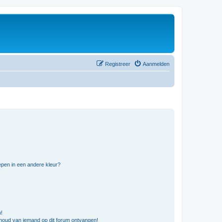
Registreer
Aanmelden
pen in een andere kleur?
n!
nhoud van iemand op dit forum ontvangen!