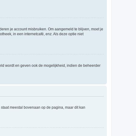
nderen je account misbruiken. Om aangemeld te blijven, moet je
theek, in een internetcafé, enz. Als deze optie niet
eld wordt en geven ook de mogelijkheid, indien de beheerder
e staat meestal bovenaan op de pagina, maar dit kan