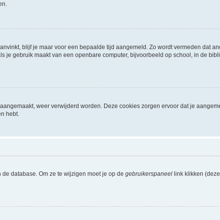
en.
aanvinkt, blijf je maar voor een bepaalde tijd aangemeld. Zo wordt vermeden dat a
ls je gebruik maakt van een openbare computer, bijvoorbeeld op school, in de biblio
ijn aangemaakt, weer verwijderd worden. Deze cookies zorgen ervoor dat je aangem
en hebt.
n de database. Om ze te wijzigen moet je op de
gebruikerspaneel
link klikken (dez