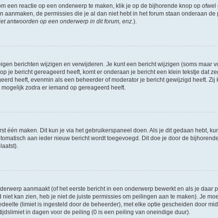
om een reactie op een onderwerp te maken, klik je op de bijhorende knop op ofwe
an aanmaken, de permissies die je al dan niet hebt in het forum staan onderaan de
et antwoorden op een onderwerp in dit forum, enz.
).
eigen berichten wijzigen en verwijderen. Je kunt een bericht wijzigen (soms maar voo
p je bericht gereageerd heeft, komt er onderaan je bericht een klein tekstje dat ze
ageerd heeft, evenmin als een beheerder of moderator je bericht gewijzigd heeft. 
r mogelijk zodra er iemand op gereageerd heeft.
rst één maken. Dit kun je via het gebruikerspaneel doen. Als je dit gedaan hebt, ku
automatisch aan ieder nieuw bericht wordt toegevoegd. Dit doe je door de bijhorende 
laatst).
erwerp aanmaakt (of het eerste bericht in een onderwerp bewerkt en als je daar pe
niet kan zien, heb je niet de juiste permissies om peilingen aan te maken). Je moet 
edeelte (limiet is ingesteld door de beheerder), met elke optie gescheiden door mi
jdslimiet in dagen voor de peiling (0 is een peiling van oneindige duur).