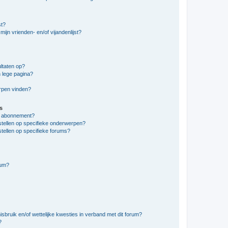
st?
ijn vrienden- en/of vijandenlijst?
ltaten op?
 lege pagina?
erpen vinden?
s
en abonnement?
stellen op specifieke onderwerpen?
tellen op specifieke forums?
rum?
bruik en/of wettelijke kwesties in verband met dit forum?
?