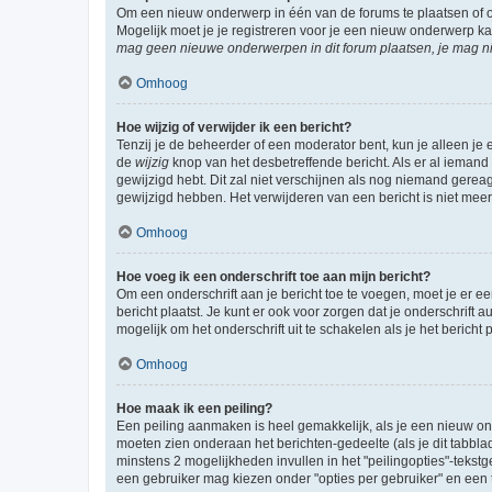
Om een nieuw onderwerp in één van de forums te plaatsen of 
Mogelijk moet je je registreren voor je een nieuw onderwerp k
mag geen nieuwe onderwerpen in dit forum plaatsen, je mag ni
Omhoog
Hoe wijzig of verwijder ik een bericht?
Tenzij je de beheerder of een moderator bent, kun je alleen je 
de
wijzig
knop van het desbetreffende bericht. Als er al iemand o
gewijzigd hebt. Dit zal niet verschijnen als nog niemand gere
gewijzigd hebben. Het verwijderen van een bericht is niet mee
Omhoog
Hoe voeg ik een onderschrift toe aan mijn bericht?
Om een onderschrift aan je bericht toe te voegen, moet je er ee
bericht plaatst. Je kunt er ook voor zorgen dat je onderschrift 
mogelijk om het onderschrift uit te schakelen als je het bericht p
Omhoog
Hoe maak ik een peiling?
Een peiling aanmaken is heel gemakkelijk, als je een nieuw ond
moeten zien onderaan het berichten-gedeelte (als je dit tabblad 
minstens 2 mogelijkheden invullen in het "peilingopties"-tekstg
een gebruiker mag kiezen onder "opties per gebruiker" en een ti