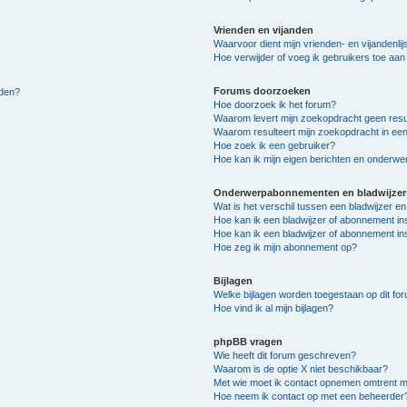
Vrienden en vijanden
Waarvoor dient mijn vrienden- en vijandenlij
Hoe verwijder of voeg ik gebruikers toe aan m
Forums doorzoeken
lden?
Hoe doorzoek ik het forum?
Waarom levert mijn zoekopdracht geen resu
Waarom resulteert mijn zoekopdracht in een
Hoe zoek ik een gebruiker?
Hoe kan ik mijn eigen berichten en onderw
Onderwerpabonnementen en bladwijzer
Wat is het verschil tussen een bladwijzer 
Hoe kan ik een bladwijzer of abonnement in
Hoe kan ik een bladwijzer of abonnement ins
Hoe zeg ik mijn abonnement op?
Bijlagen
Welke bijlagen worden toegestaan op dit fo
Hoe vind ik al mijn bijlagen?
phpBB vragen
Wie heeft dit forum geschreven?
Waarom is de optie X niet beschikbaar?
Met wie moet ik contact opnemen omtrent mis
Hoe neem ik contact op met een beheerder