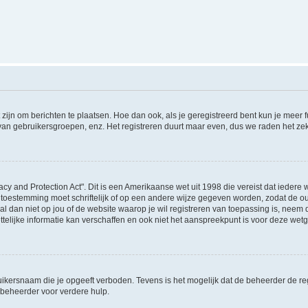
 zijn om berichten te plaatsen. Hoe dan ook, als je geregistreerd bent kun je meer
 van gebruikersgroepen, enz. Het registreren duurt maar even, dus we raden het ze
acy and Protection Act". Dit is een Amerikaanse wet uit 1998 die vereist dat ieder
 toestemming moet schriftelijk of op een andere wijze gegeven worden, zodat de 
et al dan niet op jou of de website waarop je wil registreren van toepassing is, nee
lijke informatie kan verschaffen en ook niet het aanspreekpunt is voor deze wetge
ikersnaam die je opgeeft verboden. Tevens is het mogelijk dat de beheerder de regi
beheerder voor verdere hulp.