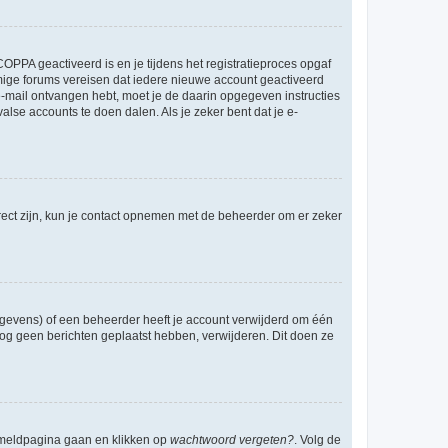
OPPA geactiveerd is en je tijdens het registratieproces opgaf
ommige forums vereisen dat iedere nieuwe account geactiveerd
 e-mail ontvangen hebt, moet je de daarin opgegeven instructies
lse accounts te doen dalen. Als je zeker bent dat je e-
rect zijn, kun je contact opnemen met de beheerder om er zeker
egevens) of een beheerder heeft je account verwijderd om één
e nog geen berichten geplaatst hebben, verwijderen. Dit doen ze
anmeldpagina gaan en klikken op
wachtwoord vergeten?
. Volg de