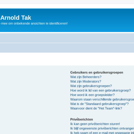
 Arnold Tak
p mee om onbekende ansichten te identificeren!
Gebruikers en gebruikersgroepen
Wat zijn Beheerders?
Wat zijn Moderators?
Wat zijn gebruikersgroepen?
Hoe word ik lid van een gebruikersgroep?
Hoe word ik een groepsleider?
Waarom staan verschillende gebruikersgroe
Wat is de "Standaard gebruikersgroep"?
Waarvoor dient de "Het Team"-link?
Privéberichten
Ik kan geen privéberichten sturen!
Ik blijf ongewenste privéberichten ontvange
Ik heb spam of een e-mail met ongepaste i