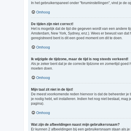
In het gebruikerspaneel onder "foruminstellingen", vind je de o
Omhoog
De tijden zijn niet correct!
Het is mogelijk dat de tijd die gegeven wordt van een andere ti
Amsterdam, New York, Sydney, enz.). Wees er bewust van dat he
geregistreerd bent is dit een goed moment om dit te doen.
Omhoog
Ik wijzigde de tijdzone, maar de tijd is nog steeds verkeerd!
Als je zeker bent dat je de correcte tijdzone en zomertijd goed
moeten doen.
Omhoog
Mijn taal zit niet in de lijst!
De meest voorkomende reden hiervoor is dat de beheerder je taal 
je nodig hebt, wil installeren. Indien het nog niet bestaat, m
pagina).
Omhoog
Wat zijn de afbeeldingen naast mijn gebruikersnaam?
Er kunnen 2 afbeeldingen bij een gebruikersnaam staan als je be