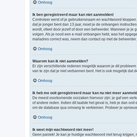
Omhoog
Ik ben geregistreerd maar kan niet aanmelden!
Controleer eerst of je gebruikersnaam en wachtwoord kloppen. I
dat je jonger bent dan 13 jaar, moet je de ontvangen instructi
wordt, ofwel door jezelf of door een beheerder. Wanneer je je 
volgen. Als je nooit een e-mail ontvangen hebt, was het opgege
mailadres correct was, neem dan contact op met de beheerder.
Omhoog
Waarom kan ik niet aanmelden?
Er zijn verschillende redenen mogelijk waarom je dit probleem
van te zijn dat je niet verbannen bent. Het is ook mogelijk dat
Omhoog
Ik heb me ooit geregistreerd maar kan nu niet meer aanmel
De meest voorkomende oorzaken hiervoor zijn: je gaf een verk
of andere reden. Indien dit laatste het geval is, heb je dan oo
om de database qua omvang te verkleinen. Probeer je opnieuw t
Omhoog
Ik weet mijn wachtwoord niet meer!
Geen paniek! Je kan je huidige wachtwoord niet terug krijgen,