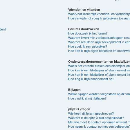
Vrienden en vijanden
Waarvoor dient mijn vrienden- en vijandenlij
Hoe verwijder of voeg ik gebruikers toe aan m
Forums doorzoeken
lden?
Hoe doorzoek ik het forum?
Waarom levert mijn zoekopdracht geen resu
Waarom resulteert mijn zoekopdracht in een
Hoe zoek ik een gebruiker?
Hoe kan ik mijn eigen berichten en onderw
Onderwerpabonnementen en bladwijzer
Wat is het verschil tussen een bladwijzer 
Hoe kan ik een bladwijzer of abonnement in
Hoe kan ik een bladwijzer of abonnement ins
Hoe zeg ik mijn abonnement op?
Bijlagen
Welke bijlagen worden toegestaan op dit fo
Hoe vind ik al mijn bijlagen?
phpBB vragen
Wie heeft dit forum geschreven?
Waarom is de optie X niet beschikbaar?
Met wie moet ik contact opnemen omtrent mis
Hoe neem ik contact op met een beheerder