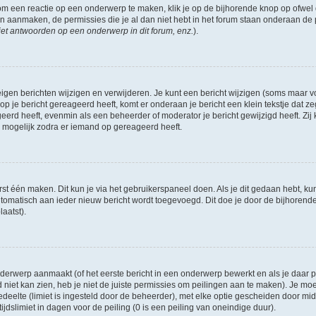
om een reactie op een onderwerp te maken, klik je op de bijhorende knop op ofwe
an aanmaken, de permissies die je al dan niet hebt in het forum staan onderaan de
et antwoorden op een onderwerp in dit forum, enz.
).
eigen berichten wijzigen en verwijderen. Je kunt een bericht wijzigen (soms maar voo
p je bericht gereageerd heeft, komt er onderaan je bericht een klein tekstje dat ze
ageerd heeft, evenmin als een beheerder of moderator je bericht gewijzigd heeft. 
r mogelijk zodra er iemand op gereageerd heeft.
rst één maken. Dit kun je via het gebruikerspaneel doen. Als je dit gedaan hebt, ku
automatisch aan ieder nieuw bericht wordt toegevoegd. Dit doe je door de bijhorende 
laatst).
erwerp aanmaakt (of het eerste bericht in een onderwerp bewerkt en als je daar pe
niet kan zien, heb je niet de juiste permissies om peilingen aan te maken). Je moet 
edeelte (limiet is ingesteld door de beheerder), met elke optie gescheiden door mi
jdslimiet in dagen voor de peiling (0 is een peiling van oneindige duur).