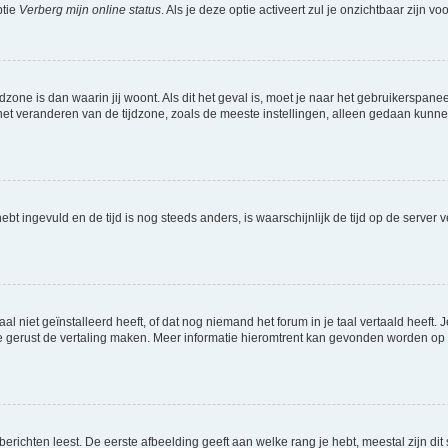
ptie
Verberg mijn online status
. Als je deze optie activeert zul je onzichtbaar zijn 
jdzone is dan waarin jij woont. Als dit het geval is, moet je naar het gebruikerspan
t veranderen van de tijdzone, zoals de meeste instellingen, alleen gedaan kunnen
 hebt ingevuld en de tijd is nog steeds anders, is waarschijnlijk de tijd op de serv
niet geïnstalleerd heeft, of dat nog niemand het forum in je taal vertaald heeft. Je
ag je gerust de vertaling maken. Meer informatie hieromtrent kan gevonden worden o
richten leest. De eerste afbeelding geeft aan welke rang je hebt, meestal zijn dit 