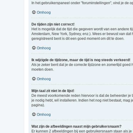
In het gebruikerspaneel onder "foruminstellingen", vind je de o
Omhoog
De tijden zijn niet correct!
Het is mogelijk dat de tijd die gegeven wordt van een andere ti
Amsterdam, New York, Sydney, enz.). Wees er bewust van dat he
geregistreerd bent is dit een goed moment om dit te doen.
Omhoog
Ik wijzigde de tijdzone, maar de tijd is nog steeds verkeerd!
Als je zeker bent dat je de correcte tijdzone en zomertijd goed
moeten doen.
Omhoog
Mijn taal zit niet in de lijst!
De meest voorkomende reden hiervoor is dat de beheerder je taal 
je nodig hebt, wil installeren. Indien het nog niet bestaat, m
pagina).
Omhoog
Wat zijn de afbeeldingen naast mijn gebruikersnaam?
Er kunnen 2 afbeeldingen bij een gebruikersnaam staan als je be