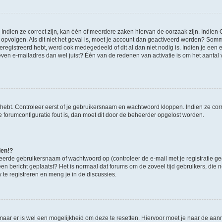
ndien ze correct zijn, kan één of meerdere zaken hiervan de oorzaak zijn. Indien C
es opvolgen. Als dit niet het geval is, moet je account dan geactiveerd worden? S
geregistreerd hebt, werd ook medegedeeld of dit al dan niet nodig is. Indien je een
ven e-mailadres dan wel juist? Één van de redenen van activatie is om het aantal va
 hebt. Controleer eerst of je gebruikersnaam en wachtwoord kloppen. Indien ze cor
 de forumconfiguratie fout is, dan moet dit door de beheerder opgelost worden.
den!?
eerde gebruikersnaam of wachtwoord op (controleer de e-mail met je registratie g
it een bericht geplaatst? Het is normaal dat forums om de zoveel tijd gebruikers, di
e registreren en meng je in de discussies.
 maar er is wel een mogelijkheid om deze te resetten. Hiervoor moet je naar de a