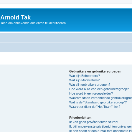
 Arnold Tak
p mee om onbekende ansichten te identificeren!
Gebruikers en gebruikersgroepen
Wat zijn Beheerders?
Wat zijn Moderators?
Wat zijn gebruikersgroepen?
Hoe word ik lid van een gebruikersgroep?
Hoe word ik een groepsleider?
Waarom staan verschillende gebruikersgroe
Wat is de "Standaard gebruikersgroep"?
Waarvoor dient de "Het Team"-link?
Privéberichten
Ik kan geen privéberichten sturen!
Ik blijf ongewenste privéberichten ontvange
Ik heb spam of een e-mail met ongepaste i