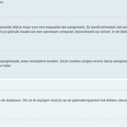
en.
aanvinkt, blijf je maar voor een bepaalde tijd aangemeld. Zo wordt vermeden dat a
ls je gebruik maakt van een openbare computer, bijvoorbeeld op school, in de biblio
ijn aangemaakt, weer verwijderd worden. Deze cookies zorgen ervoor dat je aangem
en hebt.
n de database. Om ze te wijzigen moet je op de
gebruikerspaneel
link klikken (dez