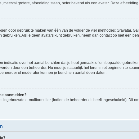
e, meestal grotere, afbeelding staan, beter bekend als een avatar. Deze afbeelding 
oegen door gebruik te maken van één van de volgende vier methodes: Gravatar, Gale
n gebruiken. Als je geen avatars kunt gebruiken, neem dan contact op met een beh
indicatie over het aantal berchten dat je hebt gemaakt of om bepaalde gebruikers 
d worden door een beheerder. Nu moet je natuurlijk het forum niet beginnen te sp
en beheerder of moderator kunnen je berichten aantal doen dalen.
k me aanmelden?
t ingebouwde e-mailformulier (indien de beheerder dit heeft ingeschakeld). Dit o
en
ie?