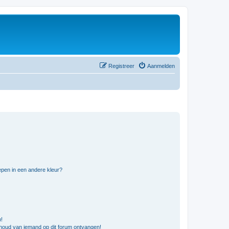
Registreer
Aanmelden
pen in een andere kleur?
n!
nhoud van iemand op dit forum ontvangen!