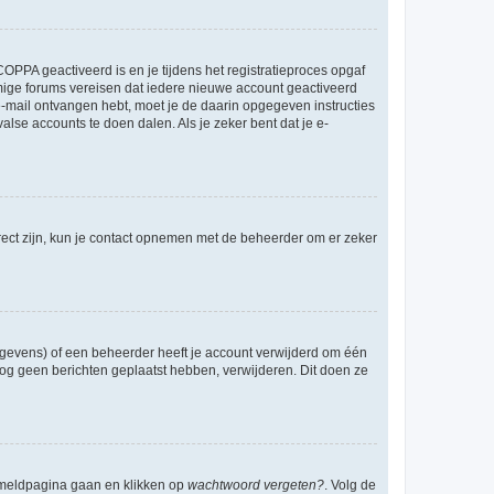
OPPA geactiveerd is en je tijdens het registratieproces opgaf
ommige forums vereisen dat iedere nieuwe account geactiveerd
 e-mail ontvangen hebt, moet je de daarin opgegeven instructies
lse accounts te doen dalen. Als je zeker bent dat je e-
rect zijn, kun je contact opnemen met de beheerder om er zeker
egevens) of een beheerder heeft je account verwijderd om één
e nog geen berichten geplaatst hebben, verwijderen. Dit doen ze
anmeldpagina gaan en klikken op
wachtwoord vergeten?
. Volg de