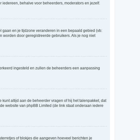
voor iedereen, behalve voor beheerders, moderators en jezelf.
eel gaan en je tijdzone veranderen in een bepaald gebied (vb:
 worden door geregistreerde gebruikers. Als je nog niet
er verkeerd ingesteld en zullen de beheerders een aanpassing
 kunt altijd aan de beheerder vragen of hij het talenpakket, dat
p de website van phpBB Limited (de link staat onderaan iedere
sterretjes of blokjes die aangeven hoeveel berichten je