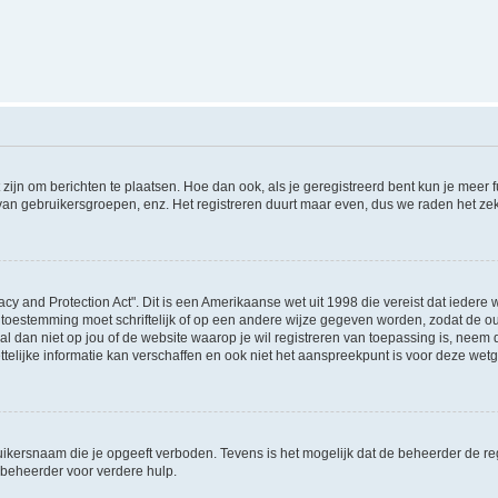
 zijn om berichten te plaatsen. Hoe dan ook, als je geregistreerd bent kun je meer
 van gebruikersgroepen, enz. Het registreren duurt maar even, dus we raden het ze
acy and Protection Act". Dit is een Amerikaanse wet uit 1998 die vereist dat ieder
 toestemming moet schriftelijk of op een andere wijze gegeven worden, zodat de 
et al dan niet op jou of de website waarop je wil registreren van toepassing is, nee
lijke informatie kan verschaffen en ook niet het aanspreekpunt is voor deze wetge
ikersnaam die je opgeeft verboden. Tevens is het mogelijk dat de beheerder de regi
beheerder voor verdere hulp.