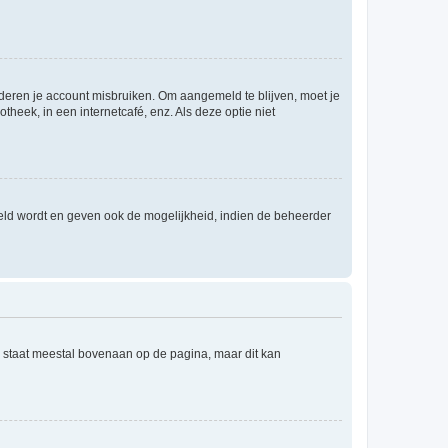
nderen je account misbruiken. Om aangemeld te blijven, moet je
theek, in een internetcafé, enz. Als deze optie niet
eld wordt en geven ook de mogelijkheid, indien de beheerder
e staat meestal bovenaan op de pagina, maar dit kan