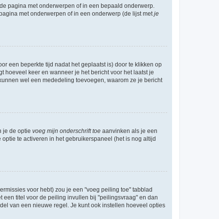
l de pagina met onderwerpen of in een bepaald onderwerp.
 pagina met onderwerpen of in een onderwerp (de lijst met
je
r een beperkte tijd nadat het geplaatst is) door te klikken op
gt hoeveel keer en wanneer je het bericht voor het laatst je
Zij kunnen wel een mededeling toevoegen, waarom ze je bericht
n je de optie
voeg mijn onderschrift toe
aanvinken als je een
optie te activeren in het gebruikerspaneel (het is nog altijd
rmissies voor hebt) zou je een "voeg peiling toe" tabblad
een titel voor de peiling invullen bij "peilingsvraag" en dan
ddel van een nieuwe regel. Je kunt ook instellen hoeveel opties