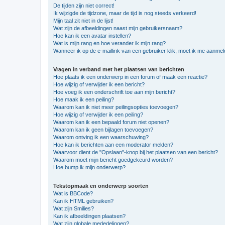
De tijden zijn niet correct!
Ik wijzigde de tijdzone, maar de tijd is nog steeds verkeerd!
Mijn taal zit niet in de lijst!
Wat zijn de afbeeldingen naast mijn gebruikersnaam?
Hoe kan ik een avatar instellen?
Wat is mijn rang en hoe verander ik mijn rang?
Wanneer ik op de e-maillink van een gebruiker klik, moet ik me aanme
Vragen in verband met het plaatsen van berichten
Hoe plaats ik een onderwerp in een forum of maak een reactie?
Hoe wijzig of verwijder ik een bericht?
Hoe voeg ik een onderschrift toe aan mijn bericht?
Hoe maak ik een peiling?
Waarom kan ik niet meer peilingsopties toevoegen?
Hoe wijzig of verwijder ik een peiling?
Waarom kan ik een bepaald forum niet openen?
Waarom kan ik geen bijlagen toevoegen?
Waarom ontving ik een waarschuwing?
Hoe kan ik berichten aan een moderator melden?
Waarvoor dient de "Opslaan"-knop bij het plaatsen van een bericht?
Waarom moet mijn bericht goedgekeurd worden?
Hoe bump ik mijn onderwerp?
Tekstopmaak en onderwerp soorten
Wat is BBCode?
Kan ik HTML gebruiken?
Wat zijn Smilies?
Kan ik afbeeldingen plaatsen?
Wat zijn globale mededelingen?