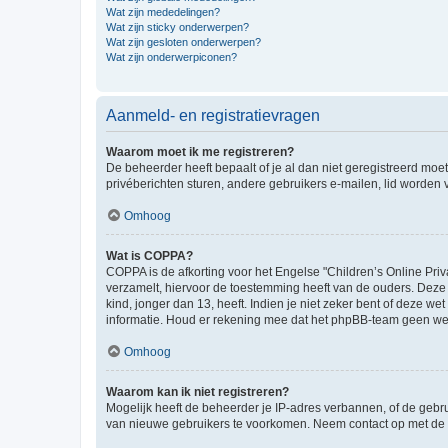
Wat zijn mededelingen?
Wat zijn sticky onderwerpen?
Wat zijn gesloten onderwerpen?
Wat zijn onderwerpiconen?
Aanmeld- en registratievragen
Waarom moet ik me registreren?
De beheerder heeft bepaalt of je al dan niet geregistreerd moet
privéberichten sturen, andere gebruikers e-mailen, lid worden
Omhoog
Wat is COPPA?
COPPA is de afkorting voor het Engelse "Children’s Online Priv
verzamelt, hiervoor de toestemming heeft van de ouders. Deze
kind, jonger dan 13, heeft. Indien je niet zeker bent of deze w
informatie. Houd er rekening mee dat het phpBB-team geen wette
Omhoog
Waarom kan ik niet registreren?
Mogelijk heeft de beheerder je IP-adres verbannen, of de gebru
van nieuwe gebruikers te voorkomen. Neem contact op met de 