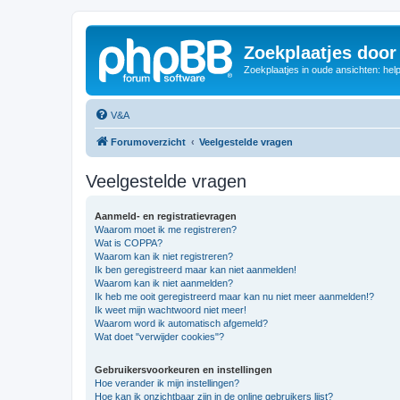
Zoekplaatjes door
Zoekplaatjes in oude ansichten: hel
V&A
Forumoverzicht
Veelgestelde vragen
Veelgestelde vragen
Aanmeld- en registratievragen
Waarom moet ik me registreren?
Wat is COPPA?
Waarom kan ik niet registreren?
Ik ben geregistreerd maar kan niet aanmelden!
Waarom kan ik niet aanmelden?
Ik heb me ooit geregistreerd maar kan nu niet meer aanmelden!?
Ik weet mijn wachtwoord niet meer!
Waarom word ik automatisch afgemeld?
Wat doet "verwijder cookies"?
Gebruikersvoorkeuren en instellingen
Hoe verander ik mijn instellingen?
Hoe kan ik onzichtbaar zijn in de online gebruikers lijst?