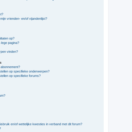
st?
ijn vrienden- en/of vijandenlijst?
ltaten op?
 lege pagina?
erpen vinden?
s
en abonnement?
stellen op specifieke onderwerpen?
tellen op specifieke forums?
rum?
bruik en/of wettelijke kwesties in verband met dit forum?
?