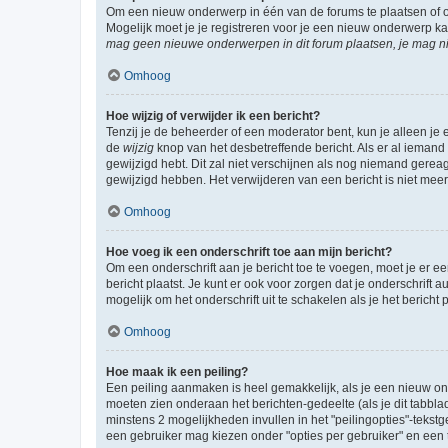
Om een nieuw onderwerp in één van de forums te plaatsen of 
Mogelijk moet je je registreren voor je een nieuw onderwerp k
mag geen nieuwe onderwerpen in dit forum plaatsen, je mag ni
Omhoog
Hoe wijzig of verwijder ik een bericht?
Tenzij je de beheerder of een moderator bent, kun je alleen je 
de
wijzig
knop van het desbetreffende bericht. Als er al iemand o
gewijzigd hebt. Dit zal niet verschijnen als nog niemand gere
gewijzigd hebben. Het verwijderen van een bericht is niet mee
Omhoog
Hoe voeg ik een onderschrift toe aan mijn bericht?
Om een onderschrift aan je bericht toe te voegen, moet je er ee
bericht plaatst. Je kunt er ook voor zorgen dat je onderschrift 
mogelijk om het onderschrift uit te schakelen als je het bericht p
Omhoog
Hoe maak ik een peiling?
Een peiling aanmaken is heel gemakkelijk, als je een nieuw ond
moeten zien onderaan het berichten-gedeelte (als je dit tabblad 
minstens 2 mogelijkheden invullen in het "peilingopties"-tekstg
een gebruiker mag kiezen onder "opties per gebruiker" en een ti