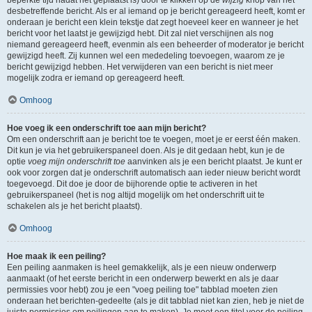
beperkte tijd nadat het geplaatst is) door te klikken op de
wijzig
knop van het
desbetreffende bericht. Als er al iemand op je bericht gereageerd heeft, komt er
onderaan je bericht een klein tekstje dat zegt hoeveel keer en wanneer je het
bericht voor het laatst je gewijzigd hebt. Dit zal niet verschijnen als nog
niemand gereageerd heeft, evenmin als een beheerder of moderator je bericht
gewijzigd heeft. Zij kunnen wel een mededeling toevoegen, waarom ze je
bericht gewijzigd hebben. Het verwijderen van een bericht is niet meer
mogelijk zodra er iemand op gereageerd heeft.
Omhoog
Hoe voeg ik een onderschrift toe aan mijn bericht?
Om een onderschrift aan je bericht toe te voegen, moet je er eerst één maken.
Dit kun je via het gebruikerspaneel doen. Als je dit gedaan hebt, kun je de
optie
voeg mijn onderschrift toe
aanvinken als je een bericht plaatst. Je kunt er
ook voor zorgen dat je onderschrift automatisch aan ieder nieuw bericht wordt
toegevoegd. Dit doe je door de bijhorende optie te activeren in het
gebruikerspaneel (het is nog altijd mogelijk om het onderschrift uit te
schakelen als je het bericht plaatst).
Omhoog
Hoe maak ik een peiling?
Een peiling aanmaken is heel gemakkelijk, als je een nieuw onderwerp
aanmaakt (of het eerste bericht in een onderwerp bewerkt en als je daar
permissies voor hebt) zou je een "voeg peiling toe" tabblad moeten zien
onderaan het berichten-gedeelte (als je dit tabblad niet kan zien, heb je niet de