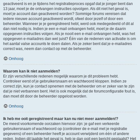
geactiveerd is en je tijdens het registratieproces opgaf dat je jonger bent dan
13 jaar, moet je de ontvangen instructies opvolgen. Als dit niet het geval is,
moet je account dan geactiveerd worden? Sommige forums vereisen dat
iedere nieuwe account geactiveerd wordt, ofwel door jezelf of door een
beheerder. Wanneer je je geregistreerd hebt, werd ook medegedeeld of dit al
dan niet nodig is. Indien je een e-mail ontvangen hebt, moet je de daarin
opgegeven instructies volgen. Als je nooit een e-mail ontvangen hebt, was het
opgegeven e-mailadres dan wel juist? Één van de redenen van activatie is om
het aantal valse accounts te doen dalen. Als je zeker bent dat je e-mailadres
correct was, neem dan contact op met de beheerder.
Omhoog
Waarom kan ik niet aanmelden?
Er zijn verschillende redenen mogelijk waarom je dit probleem hebt.
Controleer eerst of je gebruikersnaam en wachtwoord kloppen. Indien ze
correct zijn, kun je contact opnemen met de beheerder om er zeker van te zijn
dat je niet verbannen bent. Het is ook mogelijk dat de forumconfiguratie fout is,
dan moet dit door de beheerder opgelost worden.
Omhoog
Ik heb me ooit geregistreerd maar kan nu niet meer aanmelden!?
De meest voorkomende oorzaken hiervoor zijn: je gaf een verkeerde
gebruikersnaam of wachtwoord op (controleer de e-mail met je registratie
gegevens) of een beheerder heeft je account verwijderd om één of andere
reden. Indien dit laatste het geval is, heb je dan ooit een bericht geplaatst? Het