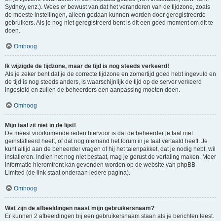
Sydney, enz.). Wees er bewust van dat het veranderen van de tijdzone, zoals
de meeste instellingen, alleen gedaan kunnen worden door geregistreerde
gebruikers. Als je nog niet geregistreerd bent is dit een goed moment om dit te
doen.
Omhoog
Ik wijzigde de tijdzone, maar de tijd is nog steeds verkeerd!
Als je zeker bent dat je de correcte tijdzone en zomertijd goed hebt ingevuld en
de tijd is nog steeds anders, is waarschijnlijk de tijd op de server verkeerd
ingesteld en zullen de beheerders een aanpassing moeten doen.
Omhoog
Mijn taal zit niet in de lijst!
De meest voorkomende reden hiervoor is dat de beheerder je taal niet
geïnstalleerd heeft, of dat nog niemand het forum in je taal vertaald heeft. Je
kunt altijd aan de beheerder vragen of hij het talenpakket, dat je nodig hebt, wil
installeren. Indien het nog niet bestaat, mag je gerust de vertaling maken. Meer
informatie hieromtrent kan gevonden worden op de website van phpBB
Limited (de link staat onderaan iedere pagina).
Omhoog
Wat zijn de afbeeldingen naast mijn gebruikersnaam?
Er kunnen 2 afbeeldingen bij een gebruikersnaam staan als je berichten leest.