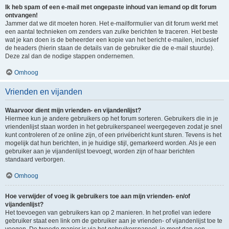
Ik heb spam of een e-mail met ongepaste inhoud van iemand op dit forum
ontvangen!
Jammer dat we dit moeten horen. Het e-mailformulier van dit forum werkt met
een aantal technieken om zenders van zulke berichten te traceren. Het beste
wat je kan doen is de beheerder een kopie van het bericht e-mailen, inclusief
de headers (hierin staan de details van de gebruiker die de e-mail stuurde).
Deze zal dan de nodige stappen ondernemen.
Omhoog
Vrienden en vijanden
Waarvoor dient mijn vrienden- en vijandenlijst?
Hiermee kun je andere gebruikers op het forum sorteren. Gebruikers die in je
vriendenlijst staan worden in het gebruikerspaneel weergegeven zodat je snel
kunt controleren of ze online zijn, of een privébericht kunt sturen. Tevens is het
mogelijk dat hun berichten, in je huidige stijl, gemarkeerd worden. Als je een
gebruiker aan je vijandenlijst toevoegt, worden zijn of haar berichten
standaard verborgen.
Omhoog
Hoe verwijder of voeg ik gebruikers toe aan mijn vrienden- en/of
vijandenlijst?
Het toevoegen van gebruikers kan op 2 manieren. In het profiel van iedere
gebruiker staat een link om de gebruiker aan je vrienden- of vijandenlijst toe te