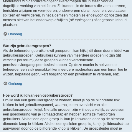
Moderators zijn gebruikers of gebruikersgroepen die in staan voor de
dagelijkse werking van het forum. Ze kunnen, in de forums die ze modereren,
berichten wijzigen en verwijderen; onderwerpen sluiten, openen, verplaatsen,
splitsen en verwijderen. In het algemeen moeten ze er gewoon op toe zien dat
mensen niet van het onderwerp afwijken (
off-topic
gaan) of ongepaste inhoud
plaatsen.
Omhoog
Wat zijn gebruikersgroepen?
Als de beheerder gebruikers wil groeperen, kan hij/zij dit doen door middel van
gebruikersgroepen. Gebruikers kunnen van meerdere groepen lid zijn (dit
verschilt per forum), deze groepen kunnen verschillende
permissies/toegangspermissies hebben. Op deze manier is het voor de
beheerder een stuk gemakkelijker meerdere moderators aan een forum toe te
wijzen, bepaalde gebruikers toegang tot een privéforum te verlenen, enz.
Omhoog
Hoe word ik lid van een gebruikersgroep?
Om lid van een gebruikersgroep te worden, moet je op de bijhorende link
klikken in het gebruikerspaneel, waarna je een overzicht van alle
gebruikersgroepen krijgt. Niet alle groepen zijn vrij toegankelijk, ze vereisen
een goedkeuring van je lidmaatschap en hebben soms zelf verborgen
gebruikers. Als het een open groep is, kan je lid worden door op de hiervoor
dienende knop te klikken. Als het een gesloten groep is, kan je je lidmaatschap
aanvragen door op de bijhorende knop te klikken. De groepsleider moet je