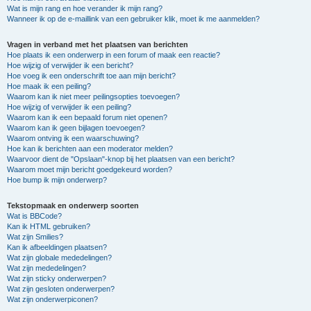
Wat is mijn rang en hoe verander ik mijn rang?
Wanneer ik op de e-maillink van een gebruiker klik, moet ik me aanmelden?
Vragen in verband met het plaatsen van berichten
Hoe plaats ik een onderwerp in een forum of maak een reactie?
Hoe wijzig of verwijder ik een bericht?
Hoe voeg ik een onderschrift toe aan mijn bericht?
Hoe maak ik een peiling?
Waarom kan ik niet meer peilingsopties toevoegen?
Hoe wijzig of verwijder ik een peiling?
Waarom kan ik een bepaald forum niet openen?
Waarom kan ik geen bijlagen toevoegen?
Waarom ontving ik een waarschuwing?
Hoe kan ik berichten aan een moderator melden?
Waarvoor dient de "Opslaan"-knop bij het plaatsen van een bericht?
Waarom moet mijn bericht goedgekeurd worden?
Hoe bump ik mijn onderwerp?
Tekstopmaak en onderwerp soorten
Wat is BBCode?
Kan ik HTML gebruiken?
Wat zijn Smilies?
Kan ik afbeeldingen plaatsen?
Wat zijn globale mededelingen?
Wat zijn mededelingen?
Wat zijn sticky onderwerpen?
Wat zijn gesloten onderwerpen?
Wat zijn onderwerpiconen?