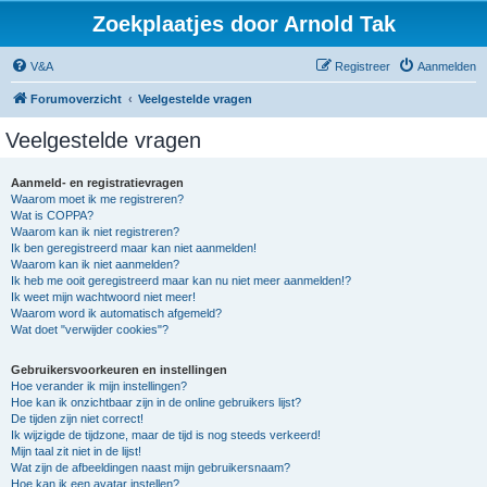
Zoekplaatjes door Arnold Tak
V&A
Registreer
Aanmelden
Forumoverzicht
Veelgestelde vragen
Veelgestelde vragen
Aanmeld- en registratievragen
Waarom moet ik me registreren?
Wat is COPPA?
Waarom kan ik niet registreren?
Ik ben geregistreerd maar kan niet aanmelden!
Waarom kan ik niet aanmelden?
Ik heb me ooit geregistreerd maar kan nu niet meer aanmelden!?
Ik weet mijn wachtwoord niet meer!
Waarom word ik automatisch afgemeld?
Wat doet "verwijder cookies"?
Gebruikersvoorkeuren en instellingen
Hoe verander ik mijn instellingen?
Hoe kan ik onzichtbaar zijn in de online gebruikers lijst?
De tijden zijn niet correct!
Ik wijzigde de tijdzone, maar de tijd is nog steeds verkeerd!
Mijn taal zit niet in de lijst!
Wat zijn de afbeeldingen naast mijn gebruikersnaam?
Hoe kan ik een avatar instellen?