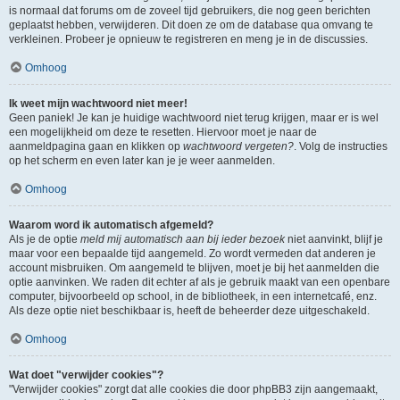
is normaal dat forums om de zoveel tijd gebruikers, die nog geen berichten
geplaatst hebben, verwijderen. Dit doen ze om de database qua omvang te
verkleinen. Probeer je opnieuw te registreren en meng je in de discussies.
Omhoog
Ik weet mijn wachtwoord niet meer!
Geen paniek! Je kan je huidige wachtwoord niet terug krijgen, maar er is wel
een mogelijkheid om deze te resetten. Hiervoor moet je naar de
aanmeldpagina gaan en klikken op
wachtwoord vergeten?
. Volg de instructies
op het scherm en even later kan je je weer aanmelden.
Omhoog
Waarom word ik automatisch afgemeld?
Als je de optie
meld mij automatisch aan bij ieder bezoek
niet aanvinkt, blijf je
maar voor een bepaalde tijd aangemeld. Zo wordt vermeden dat anderen je
account misbruiken. Om aangemeld te blijven, moet je bij het aanmelden die
optie aanvinken. We raden dit echter af als je gebruik maakt van een openbare
computer, bijvoorbeeld op school, in de bibliotheek, in een internetcafé, enz.
Als deze optie niet beschikbaar is, heeft de beheerder deze uitgeschakeld.
Omhoog
Wat doet "verwijder cookies"?
"Verwijder cookies" zorgt dat alle cookies die door phpBB3 zijn aangemaakt,