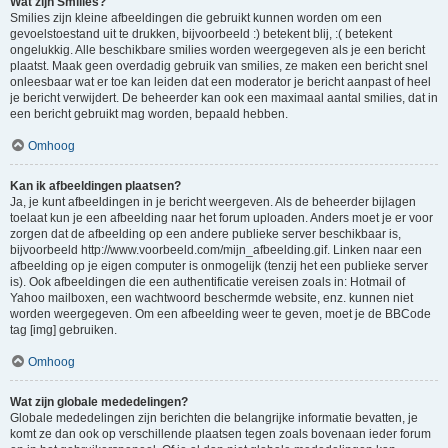
Wat zijn Smilies?
Smilies zijn kleine afbeeldingen die gebruikt kunnen worden om een
gevoelstoestand uit te drukken, bijvoorbeeld :) betekent blij, :( betekent
ongelukkig. Alle beschikbare smilies worden weergegeven als je een bericht
plaatst. Maak geen overdadig gebruik van smilies, ze maken een bericht snel
onleesbaar wat er toe kan leiden dat een moderator je bericht aanpast of heel
je bericht verwijdert. De beheerder kan ook een maximaal aantal smilies, dat in
een bericht gebruikt mag worden, bepaald hebben.
Omhoog
Kan ik afbeeldingen plaatsen?
Ja, je kunt afbeeldingen in je bericht weergeven. Als de beheerder bijlagen
toelaat kun je een afbeelding naar het forum uploaden. Anders moet je er voor
zorgen dat de afbeelding op een andere publieke server beschikbaar is,
bijvoorbeeld http://www.voorbeeld.com/mijn_afbeelding.gif. Linken naar een
afbeelding op je eigen computer is onmogelijk (tenzij het een publieke server
is). Ook afbeeldingen die een authentificatie vereisen zoals in: Hotmail of
Yahoo mailboxen, een wachtwoord beschermde website, enz. kunnen niet
worden weergegeven. Om een afbeelding weer te geven, moet je de BBCode
tag [img] gebruiken.
Omhoog
Wat zijn globale mededelingen?
Globale mededelingen zijn berichten die belangrijke informatie bevatten, je
komt ze dan ook op verschillende plaatsen tegen zoals bovenaan ieder forum