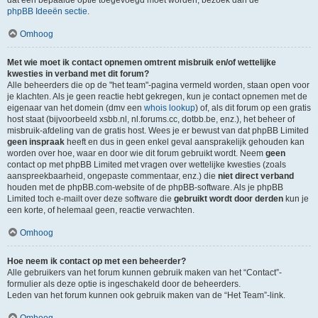
dat een bepaalde optie toegevoegd moet worden, bezoek dan de
phpBB Ideeën sectie
.
Omhoog
Met wie moet ik contact opnemen omtrent misbruik en/of wettelijke
kwesties in verband met dit forum?
Alle beheerders die op de "het team"-pagina vermeld worden, staan open voor
je klachten. Als je geen reactie hebt gekregen, kun je contact opnemen met de
eigenaar van het domein (dmv een
whois lookup
) of, als dit forum op een gratis
host staat (bijvoorbeeld xsbb.nl, nl.forums.cc, dotbb.be, enz.), het beheer of
misbruik-afdeling van de gratis host. Wees je er bewust van dat phpBB Limited
geen inspraak
heeft en dus in geen enkel geval aansprakelijk gehouden kan
worden over hoe, waar en door wie dit forum gebruikt wordt. Neem
geen
contact op met phpBB Limited met vragen over wettelijke kwesties (zoals
aanspreekbaarheid, ongepaste commentaar, enz.) die
niet direct verband
houden met de phpBB.com-website of de phpBB-software. Als je phpBB
Limited toch e-mailt over deze software die
gebruikt wordt door derden
kun je
een korte, of helemaal geen, reactie verwachten.
Omhoog
Hoe neem ik contact op met een beheerder?
Alle gebruikers van het forum kunnen gebruik maken van het “Contact”-
formulier als deze optie is ingeschakeld door de beheerders.
Leden van het forum kunnen ook gebruik maken van de “Het Team”-link.