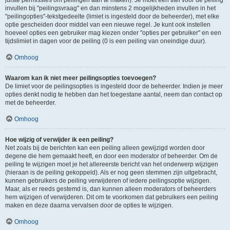
juiste permissies om peilingen aan te maken). Je moet een titel voor de peiling
invullen bij "peilingsvraag" en dan minstens 2 mogelijkheden invullen in het
"peilingopties"-tekstgedeelte (limiet is ingesteld door de beheerder), met elke
optie gescheiden door middel van een nieuwe regel. Je kunt ook instellen
hoeveel opties een gebruiker mag kiezen onder "opties per gebruiker" en een
tijdslimiet in dagen voor de peiling (0 is een peiling van oneindige duur).
Omhoog
Waarom kan ik niet meer peilingsopties toevoegen?
De limiet voor de peilingsopties is ingesteld door de beheerder. Indien je meer
opties denkt nodig te hebben dan het toegestane aantal, neem dan contact op
met de beheerder.
Omhoog
Hoe wijzig of verwijder ik een peiling?
Net zoals bij de berichten kan een peiling alleen gewijzigd worden door
degene die hem gemaakt heeft, en door een moderator of beheerder. Om de
peiling te wijzigen moet je het allereerste bericht van het onderwerp wijzigen
(hieraan is de peiling gekoppeld). Als er nog geen stemmen zijn uitgebracht,
kunnen gebruikers de peiling verwijderen of iedere peilingsoptie wijzigen.
Maar, als er reeds gestemd is, dan kunnen alleen moderators of beheerders
hem wijzigen of verwijderen. Dit om te voorkomen dat gebruikers een peiling
maken en deze daarna vervalsen door de opties te wijzigen.
Omhoog