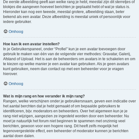
De eerste afbeelding geeft aan welke rang je hebt, meestal zijn dit sterretjes of
blokjes die aangeven hoeveel berichten je geplaatst hebt of wat je status is.
Hieronder kan nog een tweede, meestal grotere, afbeelding staan, beter
bekend als een avatar. Deze afbeelding is meestal uniek of persoonlijk voor
iedere gebruiker.
Omhoog
Hoe kan ik een avatar instellen?
In je Gebruikerspaneel, onder “Profiel” kun je een avatar toevoegen door
gebruik te maken van één van de volgende vier methodes: Gravatar, Galerij,
Afstand of Upload. Het is aan de beheerders om avatars in te schakelen en om
te kiezen op welke manier je een avatar kan gebruiken. Als je geen avatars
kunt gebruiken, neem dan contact op met een beheerder voor je vragen
hierover.
Omhoog
Wat is mijn rang en hoe verander ik mijn rang?
Rangen, welke verschijnen onder je gebruikersnaam, geven een indicatie over
het aantal berchten dat je hebt gemaakt of om bepaalde gebruikers te
identificeren, bijv. moderators en beheerders. Over het algemeen kun je je
rang niet wijzigen, aangezien ze ingesteld worden door een beheerder. Nu
moet je natuurlijk het forum niet beginnen te spammen met onzinnig veel
berichten, gewoon voor een hogere rang. Dit heeft zelfs mogelijk het
tegenovergestelde effect, een beheerder of moderator kunnen je berichten
aantal doen dalen.