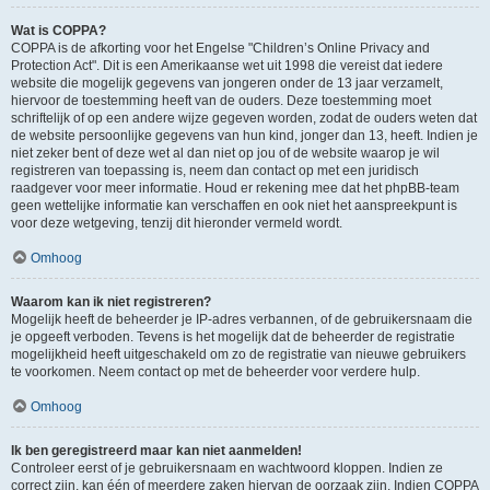
Wat is COPPA?
COPPA is de afkorting voor het Engelse "Children’s Online Privacy and
Protection Act". Dit is een Amerikaanse wet uit 1998 die vereist dat iedere
website die mogelijk gegevens van jongeren onder de 13 jaar verzamelt,
hiervoor de toestemming heeft van de ouders. Deze toestemming moet
schriftelijk of op een andere wijze gegeven worden, zodat de ouders weten dat
de website persoonlijke gegevens van hun kind, jonger dan 13, heeft. Indien je
niet zeker bent of deze wet al dan niet op jou of de website waarop je wil
registreren van toepassing is, neem dan contact op met een juridisch
raadgever voor meer informatie. Houd er rekening mee dat het phpBB-team
geen wettelijke informatie kan verschaffen en ook niet het aanspreekpunt is
voor deze wetgeving, tenzij dit hieronder vermeld wordt.
Omhoog
Waarom kan ik niet registreren?
Mogelijk heeft de beheerder je IP-adres verbannen, of de gebruikersnaam die
je opgeeft verboden. Tevens is het mogelijk dat de beheerder de registratie
mogelijkheid heeft uitgeschakeld om zo de registratie van nieuwe gebruikers
te voorkomen. Neem contact op met de beheerder voor verdere hulp.
Omhoog
Ik ben geregistreerd maar kan niet aanmelden!
Controleer eerst of je gebruikersnaam en wachtwoord kloppen. Indien ze
correct zijn, kan één of meerdere zaken hiervan de oorzaak zijn. Indien COPPA