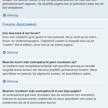
voegen. De tweede manier is via het gebruikerspaneel, je moet dan een
gebruikersnaam opgeven. Op dezelfde pagina kun je gebruikers weer van de
lijst verwijderen.
Omhoog
Forums doorzoeken
Hoe doorzoek ik het forum?
Door een zoekterm op te geven in het zoekveld, die je vindt op de index-,
forum- en onderwerppagina. Uitgebreid zoeken is mogelijk door op de
"zoeken" link te klikken, deze vind je op iedere pagina.
Omhoog
Waarom levert mijn zoekopdracht geen resultaten op?
Je zoekterm was hoogstwaarschijnlijk niet specifiek genoeg en bevatte
mogelijk teveel termen die niet door phpBB3 geïndexeerd worden. Wees
specifieker en gebruik, bij uitgebreid zoeken, de beschikbare opties.
Omhoog
Waarom resulteert mijn zoekopdracht in een lege pagina?
Je zoekopdracht gaf meer resultaten dan de webserver kon verwerken.
Gebruik de geavanceerde zoekfunctie en wees specifieker met zowel je
zoektermen als de te doorzoeken forums.