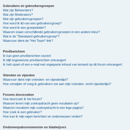
Gebruikers en gebruikersgroepen
Wat zijn Beheerders?
Wat zijn Moderators?
Wat zijn gebruikersgroepen?
Hoe word ik lid van een gebruikersgroep?
Hoe word ik een groepsleider?
Waarom staan verschillende gebruikersgroepen in een andere kleur?
Wat is de "Standaard gebruikersgroep"?
Waarvoor dient de "Het Team"-link?
Privéberichten
Ik kan geen privéberichten sturen!
Ik blijf ongewenste privéberichten ontvangen!
Ik heb spam of een e-mail met ongepaste inhoud van iemand op dit forum ontvangen!
Vrienden en vijanden
Waarvoor dient mijn vrienden- en vijandenlijst?
Hoe verwijder of voeg ik gebruikers toe aan mijn vrienden- en/of vijandenlijst?
Forums doorzoeken
Hoe doorzoek ik het forum?
Waarom levert mijn zoekopdracht geen resultaten op?
Waarom resulteert mijn zoekopdracht in een lege pagina?
Hoe zoek ik een gebruiker?
Hoe kan ik mijn eigen berichten en onderwerpen vinden?
Onderwerpabonnementen en bladwijzers