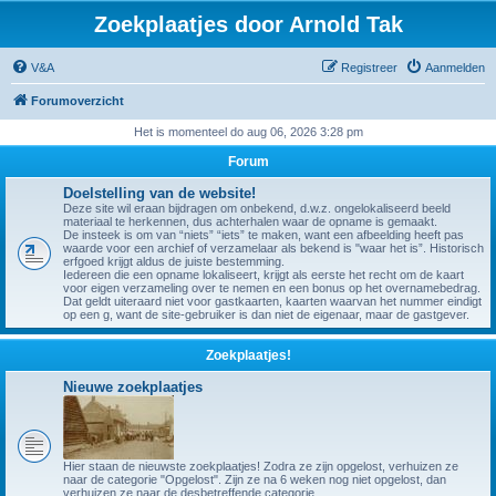
Zoekplaatjes door Arnold Tak
V&A
Registreer
Aanmelden
Forumoverzicht
Het is momenteel do aug 06, 2026 3:28 pm
Forum
Doelstelling van de website!
Deze site wil eraan bijdragen om onbekend, d.w.z. ongelokaliseerd beeld
materiaal te herkennen, dus achterhalen waar de opname is gemaakt.
De insteek is om van “niets” “iets” te maken, want een afbeelding heeft pas
waarde voor een archief of verzamelaar als bekend is "waar het is”. Historisch
erfgoed krijgt aldus de juiste bestemming.
Iedereen die een opname lokaliseert, krijgt als eerste het recht om de kaart
voor eigen verzameling over te nemen en een bonus op het overnamebedrag.
Dat geldt uiteraard niet voor gastkaarten, kaarten waarvan het nummer eindigt
op een g, want de site-gebruiker is dan niet de eigenaar, maar de gastgever.
Zoekplaatjes!
Nieuwe zoekplaatjes
Hier staan de nieuwste zoekplaatjes! Zodra ze zijn opgelost, verhuizen ze
naar de categorie "Opgelost". Zijn ze na 6 weken nog niet opgelost, dan
verhuizen ze naar de desbetreffende categorie.