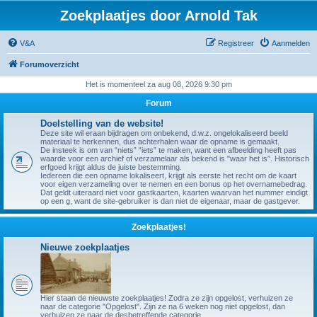
Zoekplaatjes door Arnold Tak
V&A
Registreer
Aanmelden
Forumoverzicht
Het is momenteel za aug 08, 2026 9:30 pm
Forum
Doelstelling van de website!
Deze site wil eraan bijdragen om onbekend, d.w.z. ongelokaliseerd beeld
materiaal te herkennen, dus achterhalen waar de opname is gemaakt.
De insteek is om van “niets” “iets” te maken, want een afbeelding heeft pas
waarde voor een archief of verzamelaar als bekend is "waar het is”. Historisch
erfgoed krijgt aldus de juiste bestemming.
Iedereen die een opname lokaliseert, krijgt als eerste het recht om de kaart
voor eigen verzameling over te nemen en een bonus op het overnamebedrag.
Dat geldt uiteraard niet voor gastkaarten, kaarten waarvan het nummer eindigt
op een g, want de site-gebruiker is dan niet de eigenaar, maar de gastgever.
Zoekplaatjes!
Nieuwe zoekplaatjes
Hier staan de nieuwste zoekplaatjes! Zodra ze zijn opgelost, verhuizen ze
naar de categorie "Opgelost". Zijn ze na 6 weken nog niet opgelost, dan
verhuizen ze naar de desbetreffende categorie.