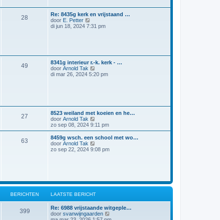
k
e
l
r
a
Re: 8435g kerk en vrijstaand …
i
28
a
B
door
E. Petter
c
t
e
di jun 18, 2024 7:31 pm
h
s
k
t
t
i
e
j
b
k
e
l
r
a
8341g interieur r.-k. kerk - …
49
i
a
B
door
Arnold Tak
c
t
e
di mar 26, 2024 5:20 pm
h
s
k
t
t
i
e
j
b
k
e
l
r
a
8523 weiland met koeien en he…
i
a
27
B
door
Arnold Tak
c
t
e
zo sep 08, 2024 9:11 pm
h
s
k
t
t
i
8459g wsch. een school met wo…
e
63
j
B
door
Arnold Tak
b
k
e
zo sep 22, 2024 9:08 pm
e
l
k
r
a
i
i
a
j
c
t
k
h
s
l
t
t
a
e
a
BERICHTEN
LAATSTE BERICHT
b
t
e
s
r
Re: 6988 vrijstaande witgeple…
t
399
i
B
door
svanwijngaarden
e
c
e
ma mar 23, 2026 1:57 pm
b