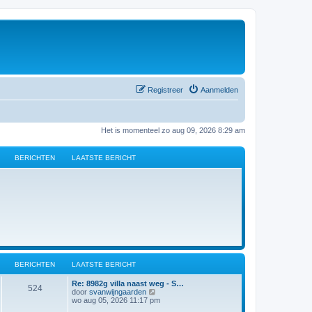
Registreer
Aanmelden
Het is momenteel zo aug 09, 2026 8:29 am
BERICHTEN
LAATSTE BERICHT
BERICHTEN
LAATSTE BERICHT
Re: 8982g villa naast weg - S…
524
B
door
svanwijngaarden
e
wo aug 05, 2026 11:17 pm
k