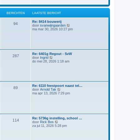
t
l
a
a
BERICHTEN
LAATSTE BERICHT
t
s
Re: 8414 bouwerij
t
94
B
door
svanwijngaarden
e
e
ma mar 30, 2026 10:27 pm
b
k
e
i
r
j
i
k
c
l
h
a
t
Re: 6401g Regout - SvW
a
287
B
door
Ingrid
t
e
do mei 28, 2026 1:18 am
s
k
t
i
e
j
b
k
e
l
r
a
i
Re: 6110 feestpoort naast tel…
a
89
c
B
door
Arnold Tak
t
h
e
ma apr 13, 2026 7:29 pm
s
t
k
t
i
e
j
b
k
e
l
r
a
i
Re: 5736g instelling, school …
a
114
c
B
door
Rick Bos
t
h
e
za jul 11, 2026 5:28 pm
s
t
k
t
i
e
j
b