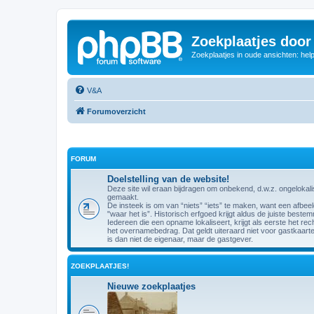
Zoekplaatjes door
Zoekplaatjes in oude ansichten: hel
V&A
Forumoverzicht
FORUM
Doelstelling van de website!
Deze site wil eraan bijdragen om onbekend, d.w.z. ongelokal
gemaakt.
De insteek is om van “niets” “iets” te maken, want een afbee
"waar het is”. Historisch erfgoed krijgt aldus de juiste beste
Iedereen die een opname lokaliseert, krijgt als eerste het 
het overnamebedrag. Dat geldt uiteraard niet voor gastkaart
is dan niet de eigenaar, maar de gastgever.
ZOEKPLAATJES!
Nieuwe zoekplaatjes