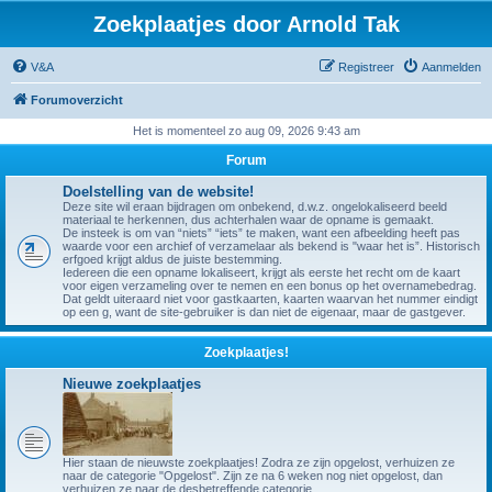
Zoekplaatjes door Arnold Tak
V&A
Registreer
Aanmelden
Forumoverzicht
Het is momenteel zo aug 09, 2026 9:43 am
Forum
Doelstelling van de website!
Deze site wil eraan bijdragen om onbekend, d.w.z. ongelokaliseerd beeld
materiaal te herkennen, dus achterhalen waar de opname is gemaakt.
De insteek is om van “niets” “iets” te maken, want een afbeelding heeft pas
waarde voor een archief of verzamelaar als bekend is "waar het is”. Historisch
erfgoed krijgt aldus de juiste bestemming.
Iedereen die een opname lokaliseert, krijgt als eerste het recht om de kaart
voor eigen verzameling over te nemen en een bonus op het overnamebedrag.
Dat geldt uiteraard niet voor gastkaarten, kaarten waarvan het nummer eindigt
op een g, want de site-gebruiker is dan niet de eigenaar, maar de gastgever.
Zoekplaatjes!
Nieuwe zoekplaatjes
Hier staan de nieuwste zoekplaatjes! Zodra ze zijn opgelost, verhuizen ze
naar de categorie "Opgelost". Zijn ze na 6 weken nog niet opgelost, dan
verhuizen ze naar de desbetreffende categorie.