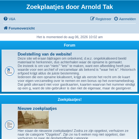
Zoekplaatjes door Arnold Tak
V&A
Registreer
Aanmelden
Forumoverzicht
Het is momenteel do aug 06, 2026 10:02 am
Forum
Doelstelling van de website!
Deze site wil eraan bijdragen om onbekend, d.w.z. ongelokaliseerd beeld
materiaal te herkennen, dus achterhalen waar de opname is gemaakt.
De insteek is om van “niets” “iets” te maken, want een afbeelding heeft pas
waarde voor een archief of verzamelaar als bekend is "waar het is”. Historisch
erfgoed krijgt aldus de juiste bestemming.
Iedereen die een opname lokaliseert, krijgt als eerste het recht om de kaart
voor eigen verzameling over te nemen en een bonus op het overnamebedrag.
Dat geldt uiteraard niet voor gastkaarten, kaarten waarvan het nummer eindigt
op een g, want de site-gebruiker is dan niet de eigenaar, maar de gastgever.
Zoekplaatjes!
Nieuwe zoekplaatjes
Hier staan de nieuwste zoekplaatjes! Zodra ze zijn opgelost, verhuizen ze
naar de categorie "Opgelost". Zijn ze na 6 weken nog niet opgelost, dan
verhuizen ze naar de desbetreffende categorie.