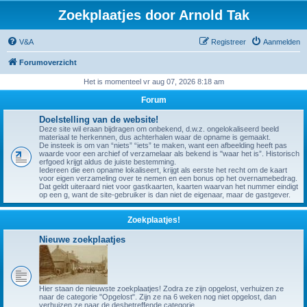
Zoekplaatjes door Arnold Tak
V&A
Registreer
Aanmelden
Forumoverzicht
Het is momenteel vr aug 07, 2026 8:18 am
Forum
Doelstelling van de website!
Deze site wil eraan bijdragen om onbekend, d.w.z. ongelokaliseerd beeld
materiaal te herkennen, dus achterhalen waar de opname is gemaakt.
De insteek is om van “niets” “iets” te maken, want een afbeelding heeft pas
waarde voor een archief of verzamelaar als bekend is "waar het is”. Historisch
erfgoed krijgt aldus de juiste bestemming.
Iedereen die een opname lokaliseert, krijgt als eerste het recht om de kaart
voor eigen verzameling over te nemen en een bonus op het overnamebedrag.
Dat geldt uiteraard niet voor gastkaarten, kaarten waarvan het nummer eindigt
op een g, want de site-gebruiker is dan niet de eigenaar, maar de gastgever.
Zoekplaatjes!
Nieuwe zoekplaatjes
Hier staan de nieuwste zoekplaatjes! Zodra ze zijn opgelost, verhuizen ze
naar de categorie "Opgelost". Zijn ze na 6 weken nog niet opgelost, dan
verhuizen ze naar de desbetreffende categorie.