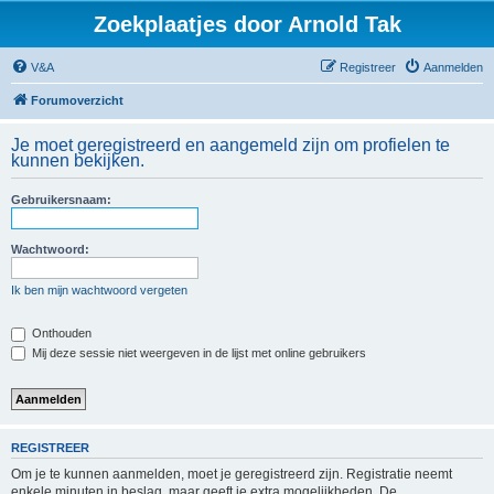
Zoekplaatjes door Arnold Tak
V&A
Registreer
Aanmelden
Forumoverzicht
Je moet geregistreerd en aangemeld zijn om profielen te
kunnen bekijken.
Gebruikersnaam:
Wachtwoord:
Ik ben mijn wachtwoord vergeten
Onthouden
Mij deze sessie niet weergeven in de lijst met online gebruikers
REGISTREER
Om je te kunnen aanmelden, moet je geregistreerd zijn. Registratie neemt
enkele minuten in beslag, maar geeft je extra mogelijkheden. De