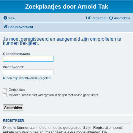
Zoekplaatjes door Arnold Tak
V&A
Registreer
Aanmelden
Forumoverzicht
Je moet geregistreerd en aangemeld zijn om profielen te
kunnen bekijken.
Gebruikersnaam:
Wachtwoord:
Ik ben mijn wachtwoord vergeten
Onthouden
Mij deze sessie niet weergeven in de lijst met online gebruikers
REGISTREER
Om je te kunnen aanmelden, moet je geregistreerd zijn. Registratie neemt
enkele minuten in beslag, maar geeft je extra mogelijkheden. De