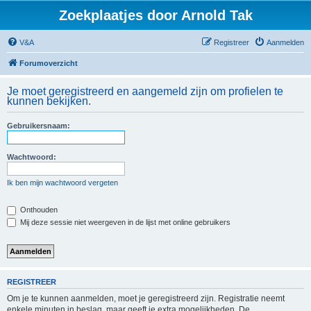
Zoekplaatjes door Arnold Tak
V&A
Registreer
Aanmelden
Forumoverzicht
Je moet geregistreerd en aangemeld zijn om profielen te
kunnen bekijken.
Gebruikersnaam:
Wachtwoord:
Ik ben mijn wachtwoord vergeten
Onthouden
Mij deze sessie niet weergeven in de lijst met online gebruikers
REGISTREER
Om je te kunnen aanmelden, moet je geregistreerd zijn. Registratie neemt
enkele minuten in beslag, maar geeft je extra mogelijkheden. De