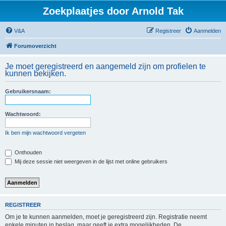
Zoekplaatjes door Arnold Tak
V&A
Registreer
Aanmelden
Forumoverzicht
Je moet geregistreerd en aangemeld zijn om profielen te
kunnen bekijken.
Gebruikersnaam:
Wachtwoord:
Ik ben mijn wachtwoord vergeten
Onthouden
Mij deze sessie niet weergeven in de lijst met online gebruikers
REGISTREER
Om je te kunnen aanmelden, moet je geregistreerd zijn. Registratie neemt
enkele minuten in beslag, maar geeft je extra mogelijkheden. De