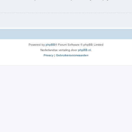
Powered by
phpBB
® Forum Software © phpBB Limited
Nederlandse vertaling door
phpBB.nl
.
Privacy
|
Gebruikersvoorwaarden