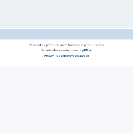
Powered by
phpBB
® Forum Software © phpBB Limited
Nederlandse vertaling door
phpBB.nl
.
Privacy
|
Gebruikersvoorwaarden