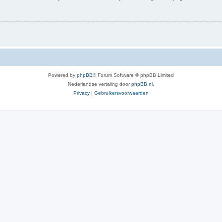
Powered by
phpBB
® Forum Software © phpBB Limited
Nederlandse vertaling door
phpBB.nl
.
Privacy
|
Gebruikersvoorwaarden