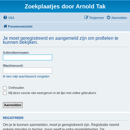
Zoekplaatjes door Arnold Tak
V&A
Registreer
Aanmelden
Forumoverzicht
Je moet geregistreerd en aangemeld zijn om profielen te
kunnen bekijken.
Gebruikersnaam:
Wachtwoord:
Ik ben mijn wachtwoord vergeten
Onthouden
Mij deze sessie niet weergeven in de lijst met online gebruikers
REGISTREER
Om je te kunnen aanmelden, moet je geregistreerd zijn. Registratie neemt
enkele minuten in beslag, maar geeft je extra mogelijkheden. De