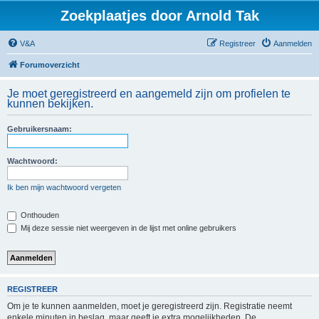
Zoekplaatjes door Arnold Tak
V&A
Registreer
Aanmelden
Forumoverzicht
Je moet geregistreerd en aangemeld zijn om profielen te
kunnen bekijken.
Gebruikersnaam:
Wachtwoord:
Ik ben mijn wachtwoord vergeten
Onthouden
Mij deze sessie niet weergeven in de lijst met online gebruikers
REGISTREER
Om je te kunnen aanmelden, moet je geregistreerd zijn. Registratie neemt
enkele minuten in beslag, maar geeft je extra mogelijkheden. De