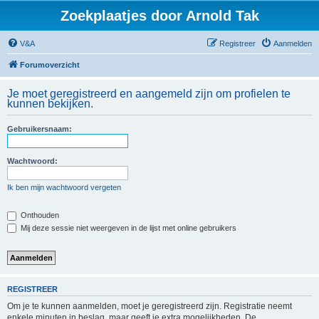
Zoekplaatjes door Arnold Tak
V&A
Registreer
Aanmelden
Forumoverzicht
Je moet geregistreerd en aangemeld zijn om profielen te
kunnen bekijken.
Gebruikersnaam:
Wachtwoord:
Ik ben mijn wachtwoord vergeten
Onthouden
Mij deze sessie niet weergeven in de lijst met online gebruikers
REGISTREER
Om je te kunnen aanmelden, moet je geregistreerd zijn. Registratie neemt
enkele minuten in beslag, maar geeft je extra mogelijkheden. De