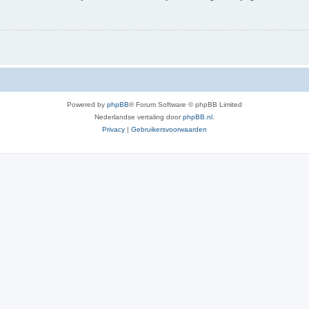
Powered by
phpBB
® Forum Software © phpBB Limited
Nederlandse vertaling door
phpBB.nl
.
Privacy
|
Gebruikersvoorwaarden