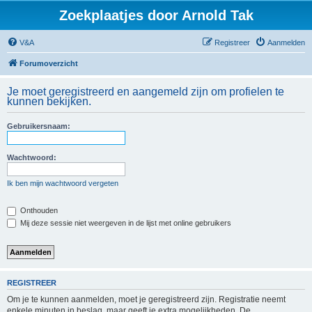
Zoekplaatjes door Arnold Tak
V&A
Registreer
Aanmelden
Forumoverzicht
Je moet geregistreerd en aangemeld zijn om profielen te
kunnen bekijken.
Gebruikersnaam:
Wachtwoord:
Ik ben mijn wachtwoord vergeten
Onthouden
Mij deze sessie niet weergeven in de lijst met online gebruikers
REGISTREER
Om je te kunnen aanmelden, moet je geregistreerd zijn. Registratie neemt
enkele minuten in beslag, maar geeft je extra mogelijkheden. De