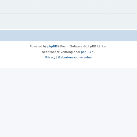
Powered by
phpBB
® Forum Software © phpBB Limited
Nederlandse vertaling door
phpBB.nl
.
Privacy
|
Gebruikersvoorwaarden