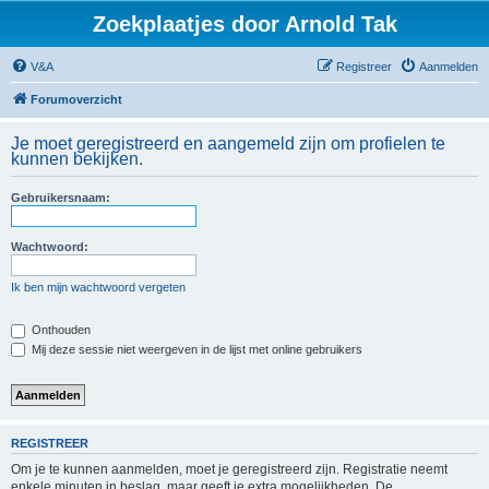
Zoekplaatjes door Arnold Tak
V&A
Registreer
Aanmelden
Forumoverzicht
Je moet geregistreerd en aangemeld zijn om profielen te
kunnen bekijken.
Gebruikersnaam:
Wachtwoord:
Ik ben mijn wachtwoord vergeten
Onthouden
Mij deze sessie niet weergeven in de lijst met online gebruikers
REGISTREER
Om je te kunnen aanmelden, moet je geregistreerd zijn. Registratie neemt
enkele minuten in beslag, maar geeft je extra mogelijkheden. De