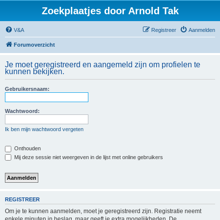
Zoekplaatjes door Arnold Tak
V&A
Registreer
Aanmelden
Forumoverzicht
Je moet geregistreerd en aangemeld zijn om profielen te
kunnen bekijken.
Gebruikersnaam:
Wachtwoord:
Ik ben mijn wachtwoord vergeten
Onthouden
Mij deze sessie niet weergeven in de lijst met online gebruikers
REGISTREER
Om je te kunnen aanmelden, moet je geregistreerd zijn. Registratie neemt
enkele minuten in beslag, maar geeft je extra mogelijkheden. De