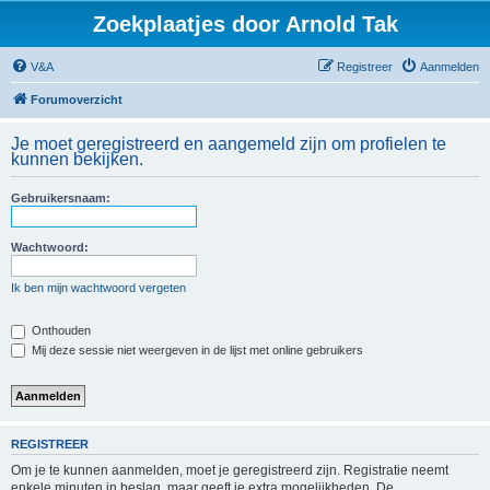
Zoekplaatjes door Arnold Tak
V&A
Registreer
Aanmelden
Forumoverzicht
Je moet geregistreerd en aangemeld zijn om profielen te
kunnen bekijken.
Gebruikersnaam:
Wachtwoord:
Ik ben mijn wachtwoord vergeten
Onthouden
Mij deze sessie niet weergeven in de lijst met online gebruikers
REGISTREER
Om je te kunnen aanmelden, moet je geregistreerd zijn. Registratie neemt
enkele minuten in beslag, maar geeft je extra mogelijkheden. De