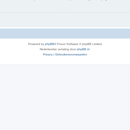
Powered by
phpBB
® Forum Software © phpBB Limited
Nederlandse vertaling door
phpBB.nl
.
Privacy
|
Gebruikersvoorwaarden