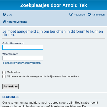
Zoekplaatjes door Arnold Tak
V&A
Registreer
Aanmelden
Forumoverzicht
Je moet aangemeld zijn om berichten in dit forum te kunnen
citeren.
Gebruikersnaam:
Wachtwoord:
Ik ben mijn wachtwoord vergeten
Onthouden
Mij deze sessie niet weergeven in de lijst met online gebruikers
REGISTREER
Om je te kunnen aanmelden, moet je geregistreerd zijn. Registratie neemt
enkele minuten in beslag, maar geeft je extra mogelijkheden. De