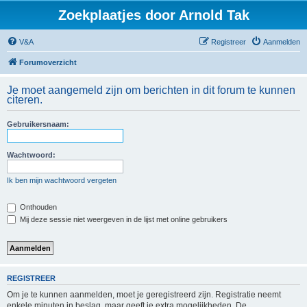
Zoekplaatjes door Arnold Tak
V&A
Registreer
Aanmelden
Forumoverzicht
Je moet aangemeld zijn om berichten in dit forum te kunnen
citeren.
Gebruikersnaam:
Wachtwoord:
Ik ben mijn wachtwoord vergeten
Onthouden
Mij deze sessie niet weergeven in de lijst met online gebruikers
REGISTREER
Om je te kunnen aanmelden, moet je geregistreerd zijn. Registratie neemt
enkele minuten in beslag, maar geeft je extra mogelijkheden. De