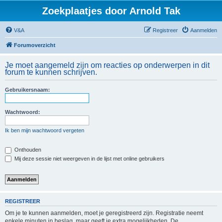
Zoekplaatjes door Arnold Tak
V&A
Registreer
Aanmelden
Forumoverzicht
Je moet aangemeld zijn om reacties op onderwerpen in dit
forum te kunnen schrijven.
Gebruikersnaam:
Wachtwoord:
Ik ben mijn wachtwoord vergeten
Onthouden
Mij deze sessie niet weergeven in de lijst met online gebruikers
REGISTREER
Om je te kunnen aanmelden, moet je geregistreerd zijn. Registratie neemt
enkele minuten in beslag, maar geeft je extra mogelijkheden. De