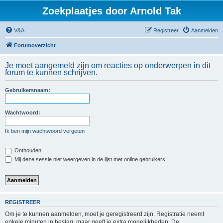
Zoekplaatjes door Arnold Tak
V&A
Registreer
Aanmelden
Forumoverzicht
Je moet aangemeld zijn om reacties op onderwerpen in dit
forum te kunnen schrijven.
Gebruikersnaam:
Wachtwoord:
Ik ben mijn wachtwoord vergeten
Onthouden
Mij deze sessie niet weergeven in de lijst met online gebruikers
REGISTREER
Om je te kunnen aanmelden, moet je geregistreerd zijn. Registratie neemt
enkele minuten in beslag, maar geeft je extra mogelijkheden. De