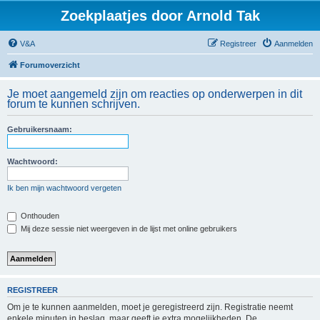
Zoekplaatjes door Arnold Tak
V&A
Registreer
Aanmelden
Forumoverzicht
Je moet aangemeld zijn om reacties op onderwerpen in dit
forum te kunnen schrijven.
Gebruikersnaam:
Wachtwoord:
Ik ben mijn wachtwoord vergeten
Onthouden
Mij deze sessie niet weergeven in de lijst met online gebruikers
REGISTREER
Om je te kunnen aanmelden, moet je geregistreerd zijn. Registratie neemt
enkele minuten in beslag, maar geeft je extra mogelijkheden. De