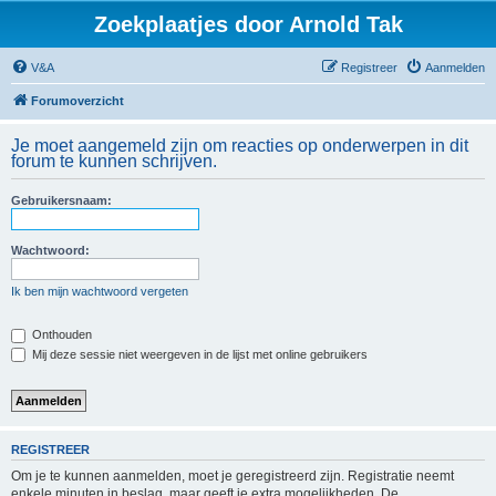
Zoekplaatjes door Arnold Tak
V&A
Registreer
Aanmelden
Forumoverzicht
Je moet aangemeld zijn om reacties op onderwerpen in dit
forum te kunnen schrijven.
Gebruikersnaam:
Wachtwoord:
Ik ben mijn wachtwoord vergeten
Onthouden
Mij deze sessie niet weergeven in de lijst met online gebruikers
REGISTREER
Om je te kunnen aanmelden, moet je geregistreerd zijn. Registratie neemt
enkele minuten in beslag, maar geeft je extra mogelijkheden. De