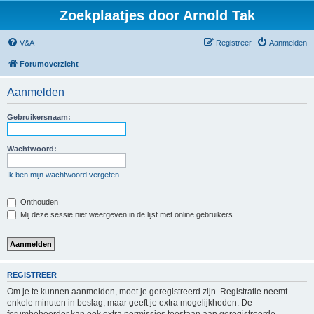
Zoekplaatjes door Arnold Tak
V&A
Registreer
Aanmelden
Forumoverzicht
Aanmelden
Gebruikersnaam:
Wachtwoord:
Ik ben mijn wachtwoord vergeten
Onthouden
Mij deze sessie niet weergeven in de lijst met online gebruikers
REGISTREER
Om je te kunnen aanmelden, moet je geregistreerd zijn. Registratie neemt
enkele minuten in beslag, maar geeft je extra mogelijkheden. De
forumbeheerder kan ook extra permissies toestaan aan geregistreerde