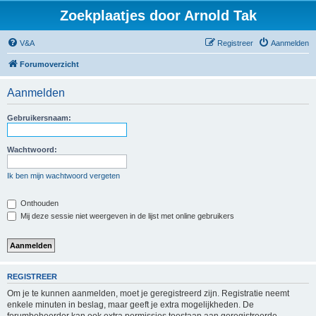
Zoekplaatjes door Arnold Tak
V&A
Registreer
Aanmelden
Forumoverzicht
Aanmelden
Gebruikersnaam:
Wachtwoord:
Ik ben mijn wachtwoord vergeten
Onthouden
Mij deze sessie niet weergeven in de lijst met online gebruikers
REGISTREER
Om je te kunnen aanmelden, moet je geregistreerd zijn. Registratie neemt
enkele minuten in beslag, maar geeft je extra mogelijkheden. De
forumbeheerder kan ook extra permissies toestaan aan geregistreerde