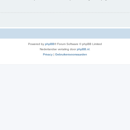
Powered by
phpBB
® Forum Software © phpBB Limited
Nederlandse vertaling door
phpBB.nl
.
Privacy
|
Gebruikersvoorwaarden