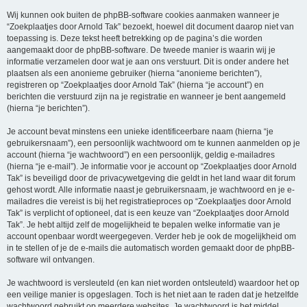
Wij kunnen ook buiten de phpBB-software cookies aanmaken wanneer je
“Zoekplaatjes door Arnold Tak” bezoekt, hoewel dit document daarop niet van
toepassing is. Deze tekst heeft betrekking op de pagina’s die worden
aangemaakt door de phpBB-software. De tweede manier is waarin wij je
informatie verzamelen door wat je aan ons verstuurt. Dit is onder andere het
plaatsen als een anonieme gebruiker (hierna “anonieme berichten”),
registreren op “Zoekplaatjes door Arnold Tak” (hierna “je account”) en
berichten die verstuurd zijn na je registratie en wanneer je bent aangemeld
(hierna “je berichten”).
Je account bevat minstens een unieke identificeerbare naam (hierna “je
gebruikersnaam”), een persoonlijk wachtwoord om te kunnen aanmelden op je
account (hierna “je wachtwoord”) en een persoonlijk, geldig e-mailadres
(hierna “je e-mail”). Je informatie voor je account op “Zoekplaatjes door Arnold
Tak” is beveiligd door de privacywetgeving die geldt in het land waar dit forum
gehost wordt. Alle informatie naast je gebruikersnaam, je wachtwoord en je e-
mailadres die vereist is bij het registratieproces op “Zoekplaatjes door Arnold
Tak” is verplicht of optioneel, dat is een keuze van “Zoekplaatjes door Arnold
Tak”. Je hebt altijd zelf de mogelijkheid te bepalen welke informatie van je
account openbaar wordt weergegeven. Verder heb je ook de mogelijkheid om
in te stellen of je de e-mails die automatisch worden gemaakt door de phpBB-
software wil ontvangen.
Je wachtwoord is versleuteld (en kan niet worden ontsleuteld) waardoor het op
een veilige manier is opgeslagen. Toch is het niet aan te raden dat je hetzelfde
wachtwoord gebruikt op meerdere websites. Je wachtwoord is het middel