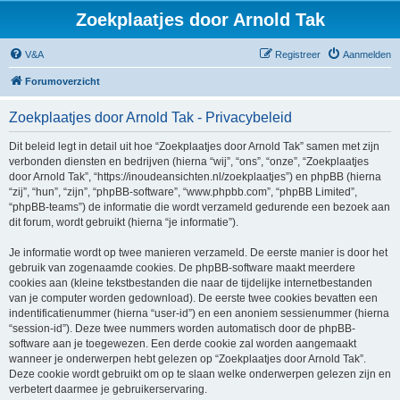
Zoekplaatjes door Arnold Tak
V&A
Registreer
Aanmelden
Forumoverzicht
Zoekplaatjes door Arnold Tak - Privacybeleid
Dit beleid legt in detail uit hoe “Zoekplaatjes door Arnold Tak” samen met zijn
verbonden diensten en bedrijven (hierna “wij”, “ons”, “onze”, “Zoekplaatjes
door Arnold Tak”, “https://inoudeansichten.nl/zoekplaatjes”) en phpBB (hierna
“zij”, “hun”, “zijn”, “phpBB-software”, “www.phpbb.com”, “phpBB Limited”,
“phpBB-teams”) de informatie die wordt verzameld gedurende een bezoek aan
dit forum, wordt gebruikt (hierna “je informatie”).
Je informatie wordt op twee manieren verzameld. De eerste manier is door het
gebruik van zogenaamde cookies. De phpBB-software maakt meerdere
cookies aan (kleine tekstbestanden die naar de tijdelijke internetbestanden
van je computer worden gedownload). De eerste twee cookies bevatten een
indentificatienummer (hierna “user-id”) en een anoniem sessienummer (hierna
“session-id”). Deze twee nummers worden automatisch door de phpBB-
software aan je toegewezen. Een derde cookie zal worden aangemaakt
wanneer je onderwerpen hebt gelezen op “Zoekplaatjes door Arnold Tak”.
Deze cookie wordt gebruikt om op te slaan welke onderwerpen gelezen zijn en
verbetert daarmee je gebruikerservaring.