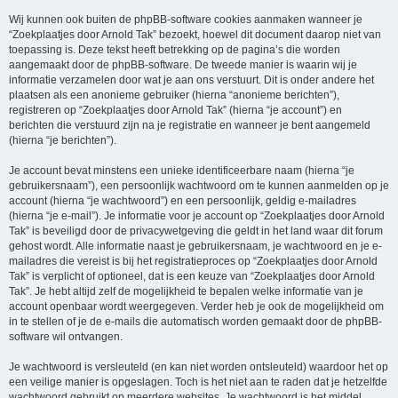
Wij kunnen ook buiten de phpBB-software cookies aanmaken wanneer je
“Zoekplaatjes door Arnold Tak” bezoekt, hoewel dit document daarop niet van
toepassing is. Deze tekst heeft betrekking op de pagina’s die worden
aangemaakt door de phpBB-software. De tweede manier is waarin wij je
informatie verzamelen door wat je aan ons verstuurt. Dit is onder andere het
plaatsen als een anonieme gebruiker (hierna “anonieme berichten”),
registreren op “Zoekplaatjes door Arnold Tak” (hierna “je account”) en
berichten die verstuurd zijn na je registratie en wanneer je bent aangemeld
(hierna “je berichten”).
Je account bevat minstens een unieke identificeerbare naam (hierna “je
gebruikersnaam”), een persoonlijk wachtwoord om te kunnen aanmelden op je
account (hierna “je wachtwoord”) en een persoonlijk, geldig e-mailadres
(hierna “je e-mail”). Je informatie voor je account op “Zoekplaatjes door Arnold
Tak” is beveiligd door de privacywetgeving die geldt in het land waar dit forum
gehost wordt. Alle informatie naast je gebruikersnaam, je wachtwoord en je e-
mailadres die vereist is bij het registratieproces op “Zoekplaatjes door Arnold
Tak” is verplicht of optioneel, dat is een keuze van “Zoekplaatjes door Arnold
Tak”. Je hebt altijd zelf de mogelijkheid te bepalen welke informatie van je
account openbaar wordt weergegeven. Verder heb je ook de mogelijkheid om
in te stellen of je de e-mails die automatisch worden gemaakt door de phpBB-
software wil ontvangen.
Je wachtwoord is versleuteld (en kan niet worden ontsleuteld) waardoor het op
een veilige manier is opgeslagen. Toch is het niet aan te raden dat je hetzelfde
wachtwoord gebruikt op meerdere websites. Je wachtwoord is het middel