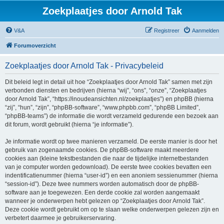
Zoekplaatjes door Arnold Tak
V&A
Registreer
Aanmelden
Forumoverzicht
Zoekplaatjes door Arnold Tak - Privacybeleid
Dit beleid legt in detail uit hoe “Zoekplaatjes door Arnold Tak” samen met zijn
verbonden diensten en bedrijven (hierna “wij”, “ons”, “onze”, “Zoekplaatjes
door Arnold Tak”, “https://inoudeansichten.nl/zoekplaatjes”) en phpBB (hierna
“zij”, “hun”, “zijn”, “phpBB-software”, “www.phpbb.com”, “phpBB Limited”,
“phpBB-teams”) de informatie die wordt verzameld gedurende een bezoek aan
dit forum, wordt gebruikt (hierna “je informatie”).
Je informatie wordt op twee manieren verzameld. De eerste manier is door het
gebruik van zogenaamde cookies. De phpBB-software maakt meerdere
cookies aan (kleine tekstbestanden die naar de tijdelijke internetbestanden
van je computer worden gedownload). De eerste twee cookies bevatten een
indentificatienummer (hierna “user-id”) en een anoniem sessienummer (hierna
“session-id”). Deze twee nummers worden automatisch door de phpBB-
software aan je toegewezen. Een derde cookie zal worden aangemaakt
wanneer je onderwerpen hebt gelezen op “Zoekplaatjes door Arnold Tak”.
Deze cookie wordt gebruikt om op te slaan welke onderwerpen gelezen zijn en
verbetert daarmee je gebruikerservaring.