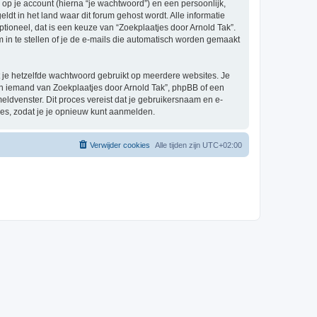
p je account (hierna “je wachtwoord”) en een persoonlijk,
ldt in het land waar dit forum gehost wordt. Alle informatie
optioneel, dat is een keuze van “Zoekplaatjes door Arnold Tak”.
 in te stellen of je de e-mails die automatisch worden gemaakt
at je hetzelfde wachtwoord gebruikt op meerdere websites. Je
an iemand van Zoekplaatjes door Arnold Tak”, phpBB of een
eldvenster. Dit proces vereist dat je gebruikersnaam en e-
es, zodat je je opnieuw kunt aanmelden.
Verwijder cookies
Alle tijden zijn
UTC+02:00