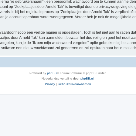
hierna “je gebruikersnaam”), een persoonlijk wachtwoord om te kunnen aanmelden o
ccount op “Zoekplaatjes door Arnold Tak” is beveiligd door de privacywetgeving die ge
eist is bij het registratieproces op “Zoekplaatjes door Arnold Tak” is verplicht of 
e van je account openbaar wordt weergegeven. Verder heb je ook de mogelijkheid om
waardoor het op een veilige manier is opgeslagen. Toch is het niet aan te raden d
aatjes door Arnold Tak” kan aanmelden, bewaar het dus veilig en geef het nooit a
 vergeten, kun je de “Ik ben mijn wachtwoord vergeten”-optie gebruiken bij het aanm
-software een nieuw wachtwoord zal genereren en zal opsturen naar het e-mailadr
Powered by
phpBB
® Forum Software © phpBB Limited
Nederlandse vertaling door
phpBB.nl
.
Privacy
|
Gebruikersvoorwaarden