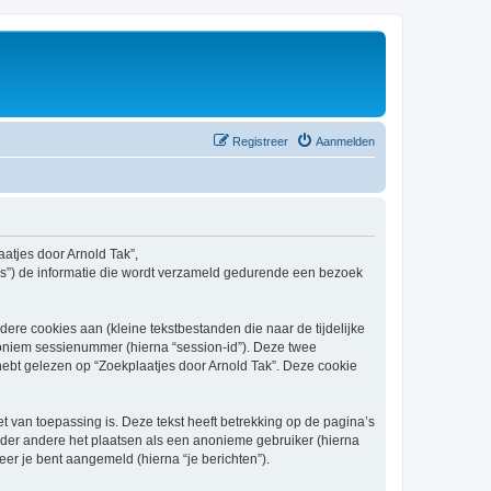
Registreer
Aanmelden
aatjes door Arnold Tak”,
ams”) de informatie die wordt verzameld gedurende een bezoek
re cookies aan (kleine tekstbestanden die naar de tijdelijke
oniem sessienummer (hierna “session-id”). Deze twee
t gelezen op “Zoekplaatjes door Arnold Tak”. Deze cookie
van toepassing is. Deze tekst heeft betrekking op de pagina’s
nder andere het plaatsen als een anonieme gebruiker (hierna
neer je bent aangemeld (hierna “je berichten”).