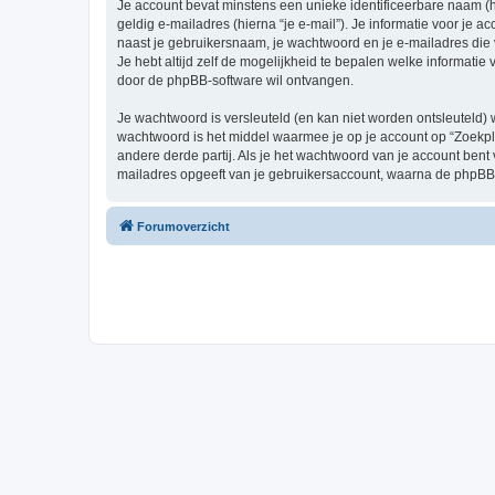
Je account bevat minstens een unieke identificeerbare naam (
geldig e-mailadres (hierna “je e-mail”). Je informatie voor je a
naast je gebruikersnaam, je wachtwoord en je e-mailadres die ver
Je hebt altijd zelf de mogelijkheid te bepalen welke informati
door de phpBB-software wil ontvangen.
Je wachtwoord is versleuteld (en kan niet worden ontsleuteld) 
wachtwoord is het middel waarmee je op je account op “Zoekpl
andere derde partij. Als je het wachtwoord van je account bent
mailadres opgeeft van je gebruikersaccount, waarna de phpBB
Forumoverzicht