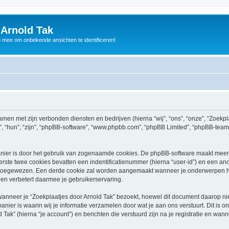
 Arnold Tak
p mee om onbekende ansichten te identificeren!
 samen met zijn verbonden diensten en bedrijven (hierna “wij”, “ons”, “onze”, “Zoekpl
zij”, “hun”, “zijn”, “phpBB-software”, “www.phpbb.com”, “phpBB Limited”, “phpBB-te
nier is door het gebruik van zogenaamde cookies. De phpBB-software maakt meerde
ste twee cookies bevatten een indentificatienummer (hierna “user-id”) en een an
oegewezen. Een derde cookie zal worden aangemaakt wanneer je onderwerpen heb
en verbetert daarmee je gebruikerservaring.
neer je “Zoekplaatjes door Arnold Tak” bezoekt, hoewel dit document daarop niet 
r is waarin wij je informatie verzamelen door wat je aan ons verstuurt. Dit is o
Tak” (hierna “je account”) en berichten die verstuurd zijn na je registratie en wan