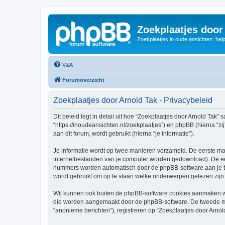
Zoekplaatjes door
Zoekplaatjes in oude ansichten: hel
V&A
Forumoverzicht
Zoekplaatjes door Arnold Tak - Privacybeleid
Dit beleid legt in detail uit hoe “Zoekplaatjes door Arnold Tak”
“https://inoudeansichten.nl/zoekplaatjes”) en phpBB (hierna “
aan dit forum, wordt gebruikt (hierna “je informatie”).
Je informatie wordt op twee manieren verzameld. De eerste ma
internetbestanden van je computer worden gedownload). De eer
nummers worden automatisch door de phpBB-software aan je t
wordt gebruikt om op te slaan welke onderwerpen gelezen zijn 
Wij kunnen ook buiten de phpBB-software cookies aanmaken wan
die worden aangemaakt door de phpBB-software. De tweede manie
“anonieme berichten”), registreren op “Zoekplaatjes door Arnold 