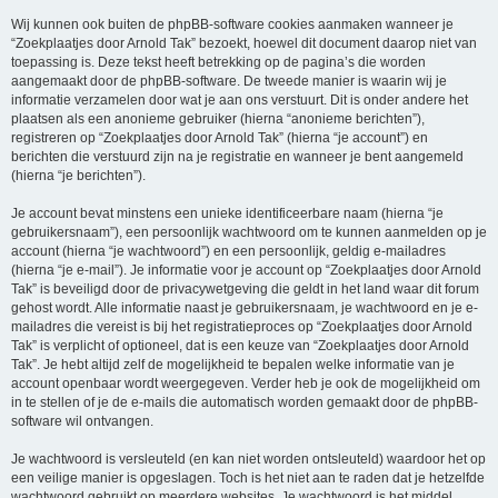
Wij kunnen ook buiten de phpBB-software cookies aanmaken wanneer je
“Zoekplaatjes door Arnold Tak” bezoekt, hoewel dit document daarop niet van
toepassing is. Deze tekst heeft betrekking op de pagina’s die worden
aangemaakt door de phpBB-software. De tweede manier is waarin wij je
informatie verzamelen door wat je aan ons verstuurt. Dit is onder andere het
plaatsen als een anonieme gebruiker (hierna “anonieme berichten”),
registreren op “Zoekplaatjes door Arnold Tak” (hierna “je account”) en
berichten die verstuurd zijn na je registratie en wanneer je bent aangemeld
(hierna “je berichten”).
Je account bevat minstens een unieke identificeerbare naam (hierna “je
gebruikersnaam”), een persoonlijk wachtwoord om te kunnen aanmelden op je
account (hierna “je wachtwoord”) en een persoonlijk, geldig e-mailadres
(hierna “je e-mail”). Je informatie voor je account op “Zoekplaatjes door Arnold
Tak” is beveiligd door de privacywetgeving die geldt in het land waar dit forum
gehost wordt. Alle informatie naast je gebruikersnaam, je wachtwoord en je e-
mailadres die vereist is bij het registratieproces op “Zoekplaatjes door Arnold
Tak” is verplicht of optioneel, dat is een keuze van “Zoekplaatjes door Arnold
Tak”. Je hebt altijd zelf de mogelijkheid te bepalen welke informatie van je
account openbaar wordt weergegeven. Verder heb je ook de mogelijkheid om
in te stellen of je de e-mails die automatisch worden gemaakt door de phpBB-
software wil ontvangen.
Je wachtwoord is versleuteld (en kan niet worden ontsleuteld) waardoor het op
een veilige manier is opgeslagen. Toch is het niet aan te raden dat je hetzelfde
wachtwoord gebruikt op meerdere websites. Je wachtwoord is het middel