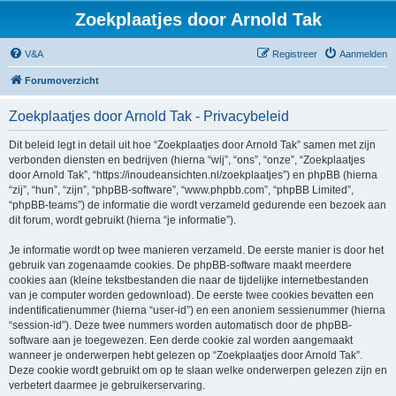
Zoekplaatjes door Arnold Tak
V&A
Registreer
Aanmelden
Forumoverzicht
Zoekplaatjes door Arnold Tak - Privacybeleid
Dit beleid legt in detail uit hoe “Zoekplaatjes door Arnold Tak” samen met zijn
verbonden diensten en bedrijven (hierna “wij”, “ons”, “onze”, “Zoekplaatjes
door Arnold Tak”, “https://inoudeansichten.nl/zoekplaatjes”) en phpBB (hierna
“zij”, “hun”, “zijn”, “phpBB-software”, “www.phpbb.com”, “phpBB Limited”,
“phpBB-teams”) de informatie die wordt verzameld gedurende een bezoek aan
dit forum, wordt gebruikt (hierna “je informatie”).
Je informatie wordt op twee manieren verzameld. De eerste manier is door het
gebruik van zogenaamde cookies. De phpBB-software maakt meerdere
cookies aan (kleine tekstbestanden die naar de tijdelijke internetbestanden
van je computer worden gedownload). De eerste twee cookies bevatten een
indentificatienummer (hierna “user-id”) en een anoniem sessienummer (hierna
“session-id”). Deze twee nummers worden automatisch door de phpBB-
software aan je toegewezen. Een derde cookie zal worden aangemaakt
wanneer je onderwerpen hebt gelezen op “Zoekplaatjes door Arnold Tak”.
Deze cookie wordt gebruikt om op te slaan welke onderwerpen gelezen zijn en
verbetert daarmee je gebruikerservaring.