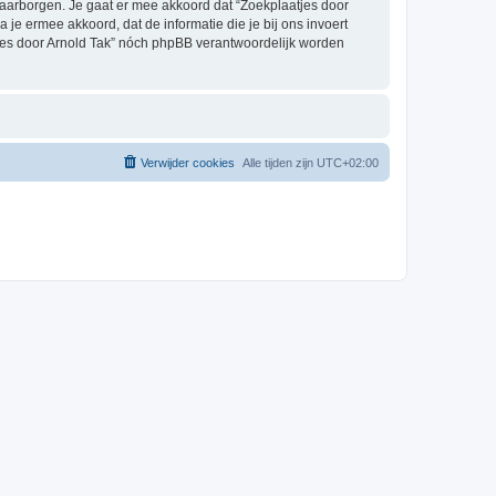
aarborgen. Je gaat er mee akkoord dat “Zoekplaatjes door
a je ermee akkoord, dat de informatie die je bij ons invoert
tjes door Arnold Tak” nóch phpBB verantwoordelijk worden
Verwijder cookies
Alle tijden zijn
UTC+02:00