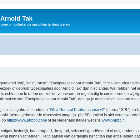
 Arnold Tak
p mee om onbekende ansichten te identificeren!
enoemd “wij”, “ons”, “onze”, “Zoekplaatjes door Arnold Tak”, “https://inoudeansicht
bezoek of gebruik “Zoekplaatjes door Arnold Tak” dan niet langer. We hebben het 
t is echter aan te raden om zelf de voorwaarden regelmatig te controleren op wijzi
bruik maken van “Zoekplaatjes door Arnold Tak”, dan ga je automatisch akkoord met 
 die is uitgebracht onder de “
GNU General Public License v2
” (hierna “GPL”) en
akt internetgebaseerde discussies mogelijk. phpBB Limited is niet verantwoordelij
n op
https://www.phpbb.com/
of de Nederlandstalige website
www.phpbb.nl
.
vulgair, lasterlijk, haatdragend, dreigend, seksueel georiënteerd of enig ander mat
tgeving kunnen schenden. Het plaatsen van dergelijke berichten kan ertoe leiden d