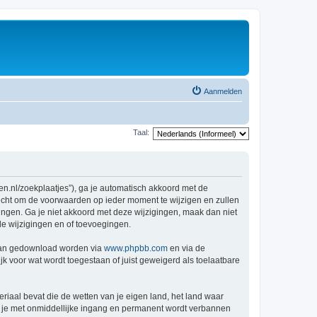
Aanmelden
Taal:
en.nl/zoekplaatjes”), ga je automatisch akkoord met de
recht om de voorwaarden op ieder moment te wijzigen en zullen
gingen. Ga je niet akkoord met deze wijzigingen, maak dan niet
de wijzigingen en of toevoegingen.
 kan gedownload worden via
www.phpbb.com
en via de
k voor wat wordt toegestaan of juist geweigerd als toelaatbare
eriaal bevat die de wetten van je eigen land, het land waar
at je met onmiddellijke ingang en permanent wordt verbannen