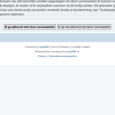
P-adressen van alle berichten worden opgeslagen om deze voorwaarden te kunnen w
 wijzigen, te sluiten of te verplaatsen wanneer zij dit nodig achten. Als gebruiker g
t aan een derde partij zal worden verstrekt zónder je toestemming, kan “Zoekplaa
gevens vrijkomen.
Powered by
phpBB
® Forum Software © phpBB Limited
Nederlandse vertaling door
phpBB.nl
.
Privacy
|
Gebruikersvoorwaarden