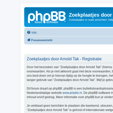
Zoekplaatjes door
Zoekplaatjes in oude ansichten: hel
V&A
Forumoverzicht
Zoekplaatjes door Arnold Tak - Registratie
Door het bezoeken van “Zoekplaatjes door Arnold Tak” (hierna g
voorwaarden. Als je niet akkoord gaat met deze voorwaarden, 
ons best doen om je hiervan tijdig op de hoogte te brengen, he
langer gebruik van “Zoekplaatjes door Arnold Tak”. Blijf je ge
Dit forum draait op phpBB. phpBB is een bulletinboardoplossing
Nederlandstalige website
www.phpbb.nl
. De phpBB-software ma
inhoud en/of gedrag. Meer informatie over phpBB kun je vinde
Je verklaart geen berichten te plaatsen die kwetsend, obsceen, 
“Zoekplaatjes door Arnold Tak” is gehost of internationale we