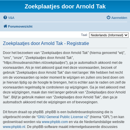
Zoekplaatjes door Arnold Tak
V&A
Aanmelden
Forumoverzicht
Taal:
Zoekplaatjes door Arnold Tak - Registratie
Door het bezoeken van “Zoekplaatjes door Arnold Tak” (hierna genoemd “wij”,
“ons”, “onze”, “Zoekplaatjes door Arnold Tak”,
“https://inoudeansichten.nl/zoekplaatjes”), ga je automatisch akkoord met de
voorwaarden. Als je niet akkoord gaat met deze voorwaarden, bezoek of
gebruik “Zoekplaatjes door Arnold Tak” dan niet langer. We hebben het recht
om de voorwaarden op ieder moment te wijzigen en zullen ons best doen om
je hiervan tijdig op de hoogte te brengen, het is echter aan te raden om zelf de
voorwaarden regelmatig te controleren op wijzigingen. Ga je niet akkoord met
deze wijzigingen, maak dan niet langer gebruik van “Zoekplaatjes door Arnold
Tak”. Blijf je gebruik maken van “Zoekplaatjes door Arnold Tak”, dan ga je
automatisch akkoord met de wijzigingen en of toevoegingen.
Dit forum draait op phpBB. phpBB is een bulletinboardoplossing die is
uitgebracht onder de “
GNU General Public License v2
” (hierna “GPL”) en kan
gedownload worden via
www.phpbb.com
en via de Nederlandstalige website
www.phpbb.nl
. De phpBB-software maakt internetgebaseerde discussies