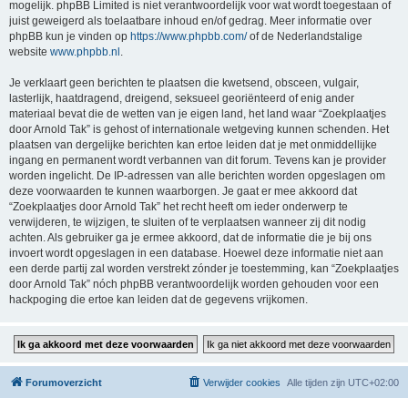
mogelijk. phpBB Limited is niet verantwoordelijk voor wat wordt toegestaan of
juist geweigerd als toelaatbare inhoud en/of gedrag. Meer informatie over
phpBB kun je vinden op
https://www.phpbb.com/
of de Nederlandstalige
website
www.phpbb.nl
.
Je verklaart geen berichten te plaatsen die kwetsend, obsceen, vulgair,
lasterlijk, haatdragend, dreigend, seksueel georiënteerd of enig ander
materiaal bevat die de wetten van je eigen land, het land waar “Zoekplaatjes
door Arnold Tak” is gehost of internationale wetgeving kunnen schenden. Het
plaatsen van dergelijke berichten kan ertoe leiden dat je met onmiddellijke
ingang en permanent wordt verbannen van dit forum. Tevens kan je provider
worden ingelicht. De IP-adressen van alle berichten worden opgeslagen om
deze voorwaarden te kunnen waarborgen. Je gaat er mee akkoord dat
“Zoekplaatjes door Arnold Tak” het recht heeft om ieder onderwerp te
verwijderen, te wijzigen, te sluiten of te verplaatsen wanneer zij dit nodig
achten. Als gebruiker ga je ermee akkoord, dat de informatie die je bij ons
invoert wordt opgeslagen in een database. Hoewel deze informatie niet aan
een derde partij zal worden verstrekt zónder je toestemming, kan “Zoekplaatjes
door Arnold Tak” nóch phpBB verantwoordelijk worden gehouden voor een
hackpoging die ertoe kan leiden dat de gegevens vrijkomen.
Forumoverzicht
Verwijder cookies
Alle tijden zijn
UTC+02:00