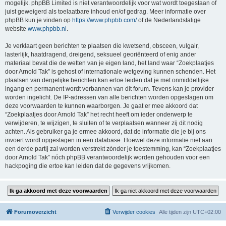
mogelijk. phpBB Limited is niet verantwoordelijk voor wat wordt toegestaan of
juist geweigerd als toelaatbare inhoud en/of gedrag. Meer informatie over
phpBB kun je vinden op
https://www.phpbb.com/
of de Nederlandstalige
website
www.phpbb.nl
.
Je verklaart geen berichten te plaatsen die kwetsend, obsceen, vulgair,
lasterlijk, haatdragend, dreigend, seksueel georiënteerd of enig ander
materiaal bevat die de wetten van je eigen land, het land waar “Zoekplaatjes
door Arnold Tak” is gehost of internationale wetgeving kunnen schenden. Het
plaatsen van dergelijke berichten kan ertoe leiden dat je met onmiddellijke
ingang en permanent wordt verbannen van dit forum. Tevens kan je provider
worden ingelicht. De IP-adressen van alle berichten worden opgeslagen om
deze voorwaarden te kunnen waarborgen. Je gaat er mee akkoord dat
“Zoekplaatjes door Arnold Tak” het recht heeft om ieder onderwerp te
verwijderen, te wijzigen, te sluiten of te verplaatsen wanneer zij dit nodig
achten. Als gebruiker ga je ermee akkoord, dat de informatie die je bij ons
invoert wordt opgeslagen in een database. Hoewel deze informatie niet aan
een derde partij zal worden verstrekt zónder je toestemming, kan “Zoekplaatjes
door Arnold Tak” nóch phpBB verantwoordelijk worden gehouden voor een
hackpoging die ertoe kan leiden dat de gegevens vrijkomen.
Forumoverzicht
Verwijder cookies
Alle tijden zijn
UTC+02:00