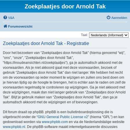
Zoekplaatjes door Arnold Tak
V&A
Aanmelden
Forumoverzicht
Taal:
Zoekplaatjes door Arnold Tak - Registratie
Door het bezoeken van “Zoekplaatjes door Arnold Tak” (hierna genoemd “wij”,
“ons”, “onze”, “Zoekplaatjes door Arnold Tak”,
“https://inoudeansichten.nl/zoekplaatjes”), ga je automatisch akkoord met de
voorwaarden. Als je niet akkoord gaat met deze voorwaarden, bezoek of
gebruik “Zoekplaatjes door Arnold Tak” dan niet langer. We hebben het recht
om de voorwaarden op ieder moment te wijzigen en zullen ons best doen om
je hiervan tijdig op de hoogte te brengen, het is echter aan te raden om zelf de
voorwaarden regelmatig te controleren op wijzigingen. Ga je niet akkoord met
deze wijzigingen, maak dan niet langer gebruik van “Zoekplaatjes door Arnold
Tak”. Blijf je gebruik maken van “Zoekplaatjes door Arnold Tak”, dan ga je
automatisch akkoord met de wijzigingen en of toevoegingen.
Dit forum draait op phpBB. phpBB is een bulletinboardoplossing die is
uitgebracht onder de “
GNU General Public License v2
” (hierna “GPL”) en kan
gedownload worden via
www.phpbb.com
en via de Nederlandstalige website
www.phpbb.nl
. De phpBB-software maakt internetgebaseerde discussies