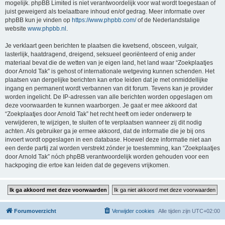
mogelijk. phpBB Limited is niet verantwoordelijk voor wat wordt toegestaan of
juist geweigerd als toelaatbare inhoud en/of gedrag. Meer informatie over
phpBB kun je vinden op
https://www.phpbb.com/
of de Nederlandstalige
website
www.phpbb.nl
.
Je verklaart geen berichten te plaatsen die kwetsend, obsceen, vulgair,
lasterlijk, haatdragend, dreigend, seksueel georiënteerd of enig ander
materiaal bevat die de wetten van je eigen land, het land waar “Zoekplaatjes
door Arnold Tak” is gehost of internationale wetgeving kunnen schenden. Het
plaatsen van dergelijke berichten kan ertoe leiden dat je met onmiddellijke
ingang en permanent wordt verbannen van dit forum. Tevens kan je provider
worden ingelicht. De IP-adressen van alle berichten worden opgeslagen om
deze voorwaarden te kunnen waarborgen. Je gaat er mee akkoord dat
“Zoekplaatjes door Arnold Tak” het recht heeft om ieder onderwerp te
verwijderen, te wijzigen, te sluiten of te verplaatsen wanneer zij dit nodig
achten. Als gebruiker ga je ermee akkoord, dat de informatie die je bij ons
invoert wordt opgeslagen in een database. Hoewel deze informatie niet aan
een derde partij zal worden verstrekt zónder je toestemming, kan “Zoekplaatjes
door Arnold Tak” nóch phpBB verantwoordelijk worden gehouden voor een
hackpoging die ertoe kan leiden dat de gegevens vrijkomen.
Forumoverzicht
Verwijder cookies
Alle tijden zijn
UTC+02:00