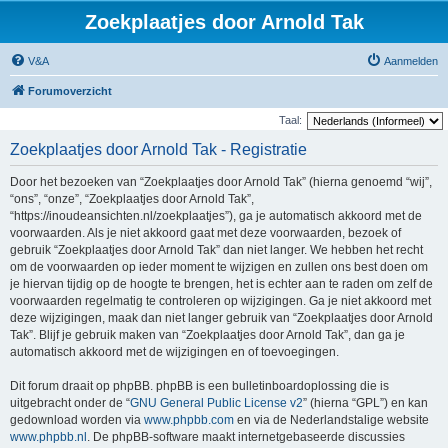
Zoekplaatjes door Arnold Tak
V&A
Aanmelden
Forumoverzicht
Taal:
Zoekplaatjes door Arnold Tak - Registratie
Door het bezoeken van “Zoekplaatjes door Arnold Tak” (hierna genoemd “wij”,
“ons”, “onze”, “Zoekplaatjes door Arnold Tak”,
“https://inoudeansichten.nl/zoekplaatjes”), ga je automatisch akkoord met de
voorwaarden. Als je niet akkoord gaat met deze voorwaarden, bezoek of
gebruik “Zoekplaatjes door Arnold Tak” dan niet langer. We hebben het recht
om de voorwaarden op ieder moment te wijzigen en zullen ons best doen om
je hiervan tijdig op de hoogte te brengen, het is echter aan te raden om zelf de
voorwaarden regelmatig te controleren op wijzigingen. Ga je niet akkoord met
deze wijzigingen, maak dan niet langer gebruik van “Zoekplaatjes door Arnold
Tak”. Blijf je gebruik maken van “Zoekplaatjes door Arnold Tak”, dan ga je
automatisch akkoord met de wijzigingen en of toevoegingen.
Dit forum draait op phpBB. phpBB is een bulletinboardoplossing die is
uitgebracht onder de “
GNU General Public License v2
” (hierna “GPL”) en kan
gedownload worden via
www.phpbb.com
en via de Nederlandstalige website
www.phpbb.nl
. De phpBB-software maakt internetgebaseerde discussies