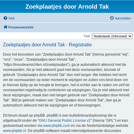
Zoekplaatjes door Arnold Tak
V&A
Aanmelden
Forumoverzicht
Taal:
Zoekplaatjes door Arnold Tak - Registratie
Door het bezoeken van “Zoekplaatjes door Arnold Tak” (hierna genoemd “wij”,
“ons”, “onze”, “Zoekplaatjes door Arnold Tak”,
“https://inoudeansichten.nl/zoekplaatjes”), ga je automatisch akkoord met de
voorwaarden. Als je niet akkoord gaat met deze voorwaarden, bezoek of
gebruik “Zoekplaatjes door Arnold Tak” dan niet langer. We hebben het recht
om de voorwaarden op ieder moment te wijzigen en zullen ons best doen om
je hiervan tijdig op de hoogte te brengen, het is echter aan te raden om zelf de
voorwaarden regelmatig te controleren op wijzigingen. Ga je niet akkoord met
deze wijzigingen, maak dan niet langer gebruik van “Zoekplaatjes door Arnold
Tak”. Blijf je gebruik maken van “Zoekplaatjes door Arnold Tak”, dan ga je
automatisch akkoord met de wijzigingen en of toevoegingen.
Dit forum draait op phpBB. phpBB is een bulletinboardoplossing die is
uitgebracht onder de “
GNU General Public License v2
” (hierna “GPL”) en kan
gedownload worden via
www.phpbb.com
en via de Nederlandstalige website
www.phpbb.nl
. De phpBB-software maakt internetgebaseerde discussies