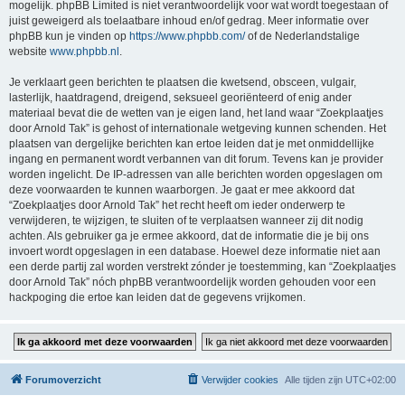
mogelijk. phpBB Limited is niet verantwoordelijk voor wat wordt toegestaan of
juist geweigerd als toelaatbare inhoud en/of gedrag. Meer informatie over
phpBB kun je vinden op
https://www.phpbb.com/
of de Nederlandstalige
website
www.phpbb.nl
.
Je verklaart geen berichten te plaatsen die kwetsend, obsceen, vulgair,
lasterlijk, haatdragend, dreigend, seksueel georiënteerd of enig ander
materiaal bevat die de wetten van je eigen land, het land waar “Zoekplaatjes
door Arnold Tak” is gehost of internationale wetgeving kunnen schenden. Het
plaatsen van dergelijke berichten kan ertoe leiden dat je met onmiddellijke
ingang en permanent wordt verbannen van dit forum. Tevens kan je provider
worden ingelicht. De IP-adressen van alle berichten worden opgeslagen om
deze voorwaarden te kunnen waarborgen. Je gaat er mee akkoord dat
“Zoekplaatjes door Arnold Tak” het recht heeft om ieder onderwerp te
verwijderen, te wijzigen, te sluiten of te verplaatsen wanneer zij dit nodig
achten. Als gebruiker ga je ermee akkoord, dat de informatie die je bij ons
invoert wordt opgeslagen in een database. Hoewel deze informatie niet aan
een derde partij zal worden verstrekt zónder je toestemming, kan “Zoekplaatjes
door Arnold Tak” nóch phpBB verantwoordelijk worden gehouden voor een
hackpoging die ertoe kan leiden dat de gegevens vrijkomen.
Forumoverzicht
Verwijder cookies
Alle tijden zijn
UTC+02:00