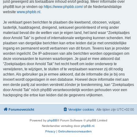
juist geweigerd als toelaatbare inhoud en/of gedrag. Meer informatie over
phpBB kun je vinden op
https://www.phpbb.com/
of de Nederlandstalige
website
www.phpbb.nl
.
Je verklaart geen berichten te plaatsen die kwetsend, obsceen, vulgair,
lasterlijk, haatdragend, dreigend, seksueel georiënteerd of enig ander
materiaal bevat die de wetten van je eigen land, het land waar “Zoekplaatjes
door Arnold Tak” is gehost of internationale wetgeving kunnen schenden. Het
plaatsen van dergelijke berichten kan ertoe leiden dat je met onmiddellijke
ingang en permanent wordt verbannen van dit forum. Tevens kan je provider
worden ingelicht. De IP-adressen van alle berichten worden opgeslagen om
deze voorwaarden te kunnen waarborgen. Je gaat er mee akkoord dat
“Zoekplaatjes door Arnold Tak” het recht heeft om ieder onderwerp te
verwijderen, te wijzigen, te sluiten of te verplaatsen wanneer zij dit nodig
achten. Als gebruiker ga je ermee akkoord, dat de informatie die je bij ons
invoert wordt opgeslagen in een database. Hoewel deze informatie niet aan
een derde partij zal worden verstrekt zónder je toestemming, kan “Zoekplaatjes
door Arnold Tak” nóch phpBB verantwoordelijk worden gehouden voor een
hackpoging die ertoe kan leiden dat de gegevens vrijkomen.
Forumoverzicht
Verwijder cookies
Alle tijden zijn
UTC+02:00
Powered by
phpBB
® Forum Software © phpBB Limited
Nederlandse vertaling door
phpBB.nl
.
Privacy
|
Gebruikersvoorwaarden