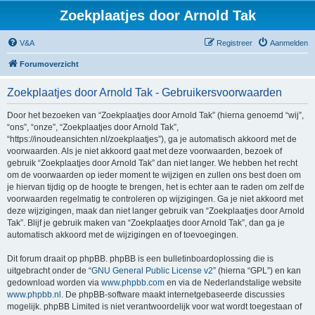
Zoekplaatjes door Arnold Tak
V&A
Registreer
Aanmelden
Forumoverzicht
Zoekplaatjes door Arnold Tak - Gebruikersvoorwaarden
Door het bezoeken van “Zoekplaatjes door Arnold Tak” (hierna genoemd “wij”,
“ons”, “onze”, “Zoekplaatjes door Arnold Tak”,
“https://inoudeansichten.nl/zoekplaatjes”), ga je automatisch akkoord met de
voorwaarden. Als je niet akkoord gaat met deze voorwaarden, bezoek of
gebruik “Zoekplaatjes door Arnold Tak” dan niet langer. We hebben het recht
om de voorwaarden op ieder moment te wijzigen en zullen ons best doen om
je hiervan tijdig op de hoogte te brengen, het is echter aan te raden om zelf de
voorwaarden regelmatig te controleren op wijzigingen. Ga je niet akkoord met
deze wijzigingen, maak dan niet langer gebruik van “Zoekplaatjes door Arnold
Tak”. Blijf je gebruik maken van “Zoekplaatjes door Arnold Tak”, dan ga je
automatisch akkoord met de wijzigingen en of toevoegingen.
Dit forum draait op phpBB. phpBB is een bulletinboardoplossing die is
uitgebracht onder de “
GNU General Public License v2
” (hierna “GPL”) en kan
gedownload worden via
www.phpbb.com
en via de Nederlandstalige website
www.phpbb.nl
. De phpBB-software maakt internetgebaseerde discussies
mogelijk. phpBB Limited is niet verantwoordelijk voor wat wordt toegestaan of