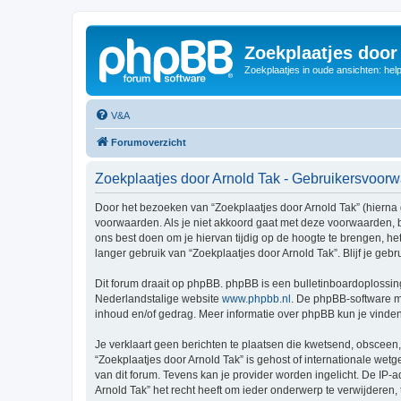
Zoekplaatjes door
Zoekplaatjes in oude ansichten: hel
V&A
Forumoverzicht
Zoekplaatjes door Arnold Tak - Gebruikersvoor
Door het bezoeken van “Zoekplaatjes door Arnold Tak” (hierna g
voorwaarden. Als je niet akkoord gaat met deze voorwaarden, 
ons best doen om je hiervan tijdig op de hoogte te brengen, he
langer gebruik van “Zoekplaatjes door Arnold Tak”. Blijf je ge
Dit forum draait op phpBB. phpBB is een bulletinboardoplossing
Nederlandstalige website
www.phpbb.nl
. De phpBB-software ma
inhoud en/of gedrag. Meer informatie over phpBB kun je vinde
Je verklaart geen berichten te plaatsen die kwetsend, obsceen, 
“Zoekplaatjes door Arnold Tak” is gehost of internationale we
van dit forum. Tevens kan je provider worden ingelicht. De I
Arnold Tak” het recht heeft om ieder onderwerp te verwijderen, te