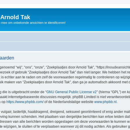
 Arnold Tak
p mee om onbekende ansichten te identificeren!
waarden
enoemd “wij”, “ons”, “onze”, “Zoekplaatjes door Arnold Tak”, “https://inoudeansicht
bezoek of gebruik “Zoekplaatjes door Arnold Tak” dan niet langer. We hebben het 
t is echter aan te raden om zelf de voorwaarden regelmatig te controleren op wijzi
bruik maken van “Zoekplaatjes door Arnold Tak”, dan ga je automatisch akkoord met 
 die is uitgebracht onder de “
GNU General Public License v2
” (hierna “GPL”) en
akt internetgebaseerde discussies mogelijk. phpBB Limited is niet verantwoordelij
n op
https://www.phpbb.com/
of de Nederlandstalige website
www.phpbb.nl
.
vulgair, lasterlijk, haatdragend, dreigend, seksueel georiënteerd of enig ander mat
tgeving kunnen schenden. Het plaatsen van dergelijke berichten kan ertoe leiden d
P-adressen van alle berichten worden opgeslagen om deze voorwaarden te kunnen w
 wijzigen, te sluiten of te verplaatsen wanneer zij dit nodig achten. Als gebruiker g