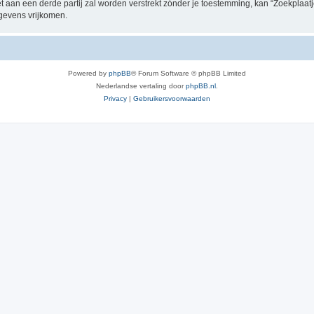
t aan een derde partij zal worden verstrekt zónder je toestemming, kan “Zoekplaa
gevens vrijkomen.
Powered by
phpBB
® Forum Software © phpBB Limited
Nederlandse vertaling door
phpBB.nl
.
Privacy
|
Gebruikersvoorwaarden