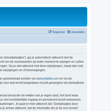
Registreer
Aanmelden
en.nl/zoekplaatjes”), ga je automatisch akkoord met de
recht om de voorwaarden op ieder moment te wijzigen en zullen
gingen. Ga je niet akkoord met deze wijzigingen, maak dan niet
de wijzigingen en of toevoegingen.
 kan gedownload worden via
www.phpbb.com
en via de
k voor wat wordt toegestaan of juist geweigerd als toelaatbare
eriaal bevat die de wetten van je eigen land, het land waar
at je met onmiddellijke ingang en permanent wordt verbannen
aarborgen. Je gaat er mee akkoord dat “Zoekplaatjes door
a je ermee akkoord, dat de informatie die je bij ons invoert