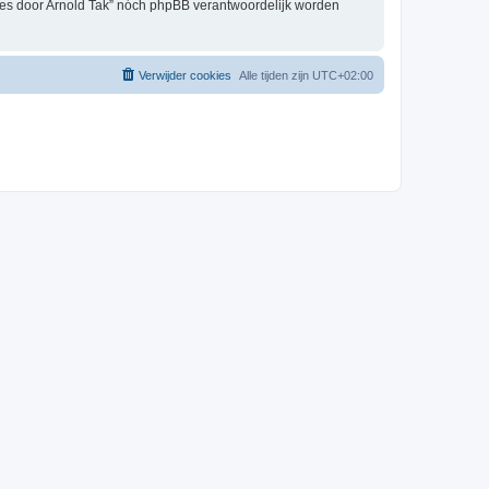
tjes door Arnold Tak” nóch phpBB verantwoordelijk worden
Verwijder cookies
Alle tijden zijn
UTC+02:00