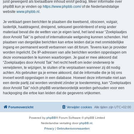
juist geweigerd als toelaatbare inhoud en/of gedrag. Meer informatie over
phpBB kun je vinden op
https://www.phpbb.com/
of de Nederlandstalige
website
www.phpbb.nl
.
Je verklaart geen berichten te plaatsen die kwetsend, obsceen, vulgair,
lasterlijk, haatdragend, dreigend, seksueel georiënteerd of enig ander
materiaal bevat die de wetten van je eigen land, het land waar “Zoekplaatjes
door Arnold Tak” is gehost of internationale wetgeving kunnen schenden. Het
plaatsen van dergelijke berichten kan ertoe leiden dat je met onmiddellijke
ingang en permanent wordt verbannen van dit forum. Tevens kan je provider
worden ingelicht. De IP-adressen van alle berichten worden opgeslagen om
deze voorwaarden te kunnen waarborgen. Je gaat er mee akkoord dat
“Zoekplaatjes door Arnold Tak” het recht heeft om ieder onderwerp te
verwijderen, te wijzigen, te sluiten of te verplaatsen wanneer zij dit nodig
achten. Als gebruiker ga je ermee akkoord, dat de informatie die je bij ons
invoert wordt opgeslagen in een database. Hoewel deze informatie niet aan
een derde partij zal worden verstrekt zónder je toestemming, kan “Zoekplaatjes
door Arnold Tak” nóch phpBB verantwoordelijk worden gehouden voor een
hackpoging die ertoe kan leiden dat de gegevens vrijkomen.
Forumoverzicht
Verwijder cookies
Alle tijden zijn
UTC+02:00
Powered by
phpBB
® Forum Software © phpBB Limited
Nederlandse vertaling door
phpBB.nl
.
Privacy
|
Gebruikersvoorwaarden