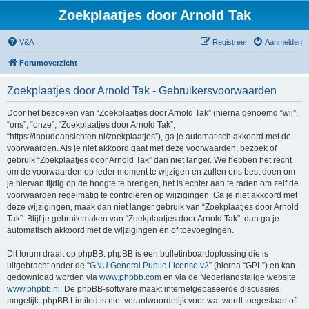
Zoekplaatjes door Arnold Tak
V&A
Registreer
Aanmelden
Forumoverzicht
Zoekplaatjes door Arnold Tak - Gebruikersvoorwaarden
Door het bezoeken van “Zoekplaatjes door Arnold Tak” (hierna genoemd “wij”,
“ons”, “onze”, “Zoekplaatjes door Arnold Tak”,
“https://inoudeansichten.nl/zoekplaatjes”), ga je automatisch akkoord met de
voorwaarden. Als je niet akkoord gaat met deze voorwaarden, bezoek of
gebruik “Zoekplaatjes door Arnold Tak” dan niet langer. We hebben het recht
om de voorwaarden op ieder moment te wijzigen en zullen ons best doen om
je hiervan tijdig op de hoogte te brengen, het is echter aan te raden om zelf de
voorwaarden regelmatig te controleren op wijzigingen. Ga je niet akkoord met
deze wijzigingen, maak dan niet langer gebruik van “Zoekplaatjes door Arnold
Tak”. Blijf je gebruik maken van “Zoekplaatjes door Arnold Tak”, dan ga je
automatisch akkoord met de wijzigingen en of toevoegingen.
Dit forum draait op phpBB. phpBB is een bulletinboardoplossing die is
uitgebracht onder de “
GNU General Public License v2
” (hierna “GPL”) en kan
gedownload worden via
www.phpbb.com
en via de Nederlandstalige website
www.phpbb.nl
. De phpBB-software maakt internetgebaseerde discussies
mogelijk. phpBB Limited is niet verantwoordelijk voor wat wordt toegestaan of