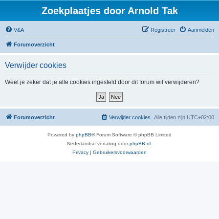
Zoekplaatjes door Arnold Tak
V&A
Registreer
Aanmelden
Forumoverzicht
Verwijder cookies
Weet je zeker dat je alle cookies ingesteld door dit forum wil verwijderen?
Forumoverzicht
Verwijder cookies
Alle tijden zijn
UTC+02:00
Powered by
phpBB
® Forum Software © phpBB Limited
Nederlandse vertaling door
phpBB.nl
.
Privacy
|
Gebruikersvoorwaarden