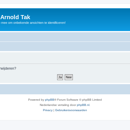
 Arnold Tak
p mee om onbekende ansichten te identificeren!
erwijderen?
Powered by
phpBB
® Forum Software © phpBB Limited
Nederlandse vertaling door
phpBB.nl
.
Privacy
|
Gebruikersvoorwaarden